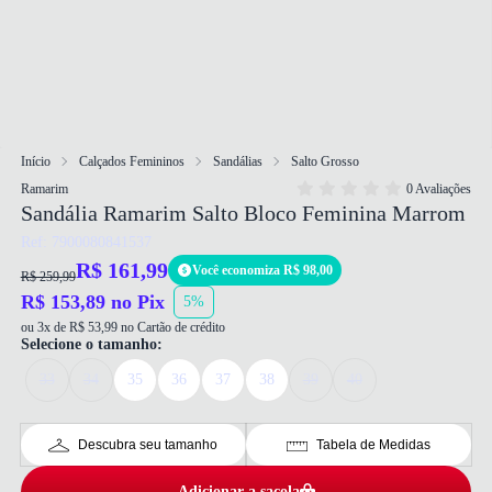
Início
Calçados Femininos
Sandálias
Salto Grosso
Ramarim
0 Avaliações
Sandália Ramarim Salto Bloco Feminina Marrom
Ref: 7900080841537
R$ 161,99
Você economiza R$ 98,00
R$ 259,99
R$ 153,89 no Pix
5%
ou 3x de R$ 53,99 no Cartão de crédito
Selecione o tamanho:
33
34
35
36
37
38
39
40
Descubra seu tamanho
Tabela de Medidas
Adicionar a sacola