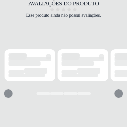
COR
AVALIAÇÕES DO PRODUTO
Preto
TIPO DE SALTO
Esse produto ainda não possui avaliações.
Rasteiro
ALTURA DO SALTO
Baixo
SOLADO
MATERIAL
Borracha
ADERÊNCIA
Alta
AMORTECIMENTO
Médio
FECHAMENTO
TIPO
Velcro
POSIÇÃO
Tornozelo
AJUSTE