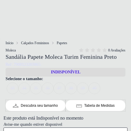
Início
Calçados Femininos
Papetes
Moleca
0 Avaliações
Sandália Papete Moleca Turim Feminina Preto
Ref: 7900123203865
INDISPONÍVEL
Selecione o tamanho:
33
34
35
36
37
38
39
40
Descubra seu tamanho
Tabela de Medidas
Este produto está Indisponível no momento
Avise-me quando estiver disponivel