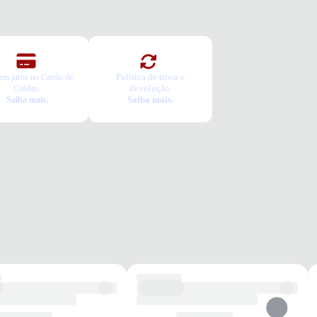
ca Grátis
a é gratuita e fácil. Você tem 7 dias para solicitar a troca, caso o
o não sirva.
Política de troca e
em juros no Cartão de
devolução.
Crédito.
Saiba mais.
Saiba mais.