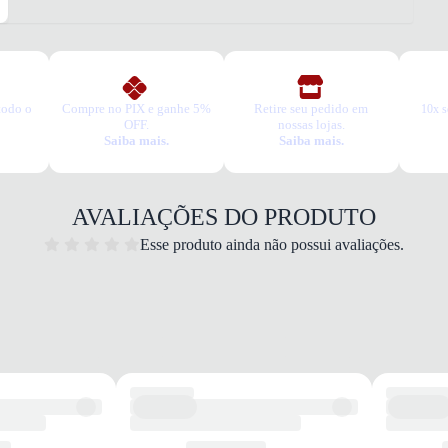
3. Tro
A troc
produt
todo o
Compre no PIX e ganhe 5%
Retire seu pedido em
10x s
OFF.
nossas lojas.
Saiba mais.
Saiba mais.
AVALIAÇÕES DO PRODUTO
Esse produto ainda não possui avaliações.