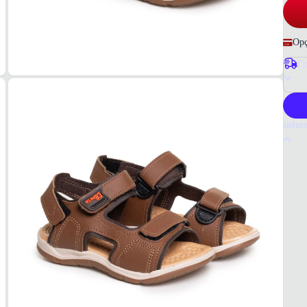
Opç
Co
P
Infor
Por q
A sand
Seu ma
que bu
Tudo o
Infan
MAT
Napa/
COR
Marr
TIPO