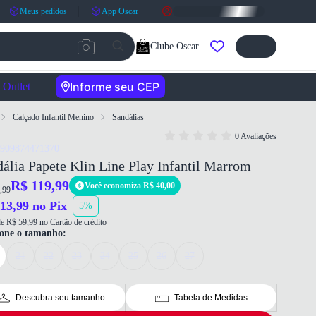
Meus pedidos
App Oscar
Clube Oscar
Informe seu CEP
Outlet
Calçado Infantil Menino
Sandálias
0 Avaliações
7909874471370
ália Papete Klin Line Play Infantil Marrom
R$ 119,99
Você economiza R$ 40,00
,99
13,99 no Pix
5%
e R$ 59,99 no Cartão de crédito
ione o tamanho:
21
22
23
24
25
26
27
Descubra seu tamanho
Tabela de Medidas