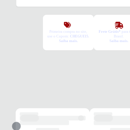
Primeira compra no site,
Frete Grátis*
para 
use o Cupom:
Brasil.
CHEGUEI5.
Saiba mais.
Saiba mais.