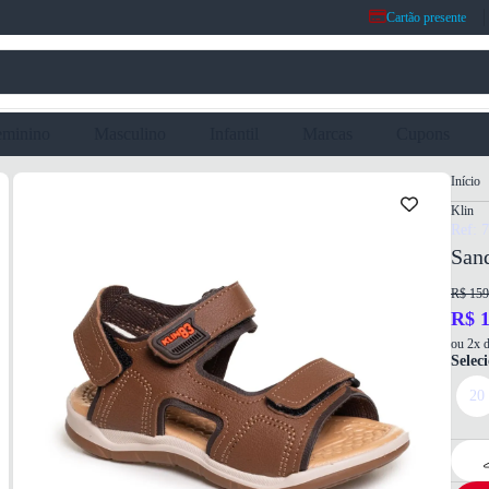
Cartão presente
eminino
Masculino
Infantil
Marcas
Cupons
Início
Klin
Ref: 
Sand
R$ 159
R$ 1
ou 2x d
Selec
20