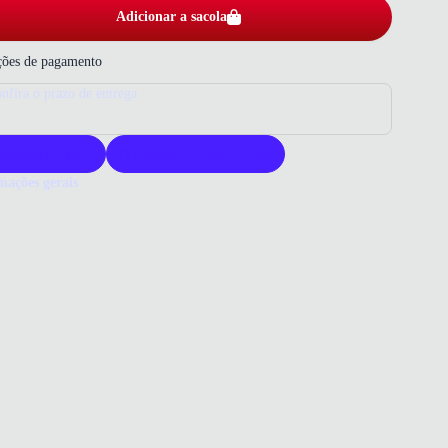
Adicionar a sacola
ões de pagamento
nfira o prazo de entrega
roduto original
Acompanha nota fiscal
mações gerais
ue comprar uma sandália Klin?
ália Klin oferece conforto e segurança para crianças em crescimento.
terial resistente garante durabilidade no dia a dia. Ideal para pais
scam qualidade e praticidade.
 que você precisa saber sobre Sandália Papete Klin Line Play
til Marrom
ERIAL
Sintético
om
 DE SALTO