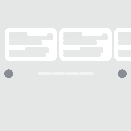
ALTURA DO SALTO
3 cm
SOLADO
MATERIAL
Emborrachado
ADERÊNCIA
Alta
AMORTECIMENTO
Médio
FECHAMENTO
TIPO
Fivela
POSIÇÃO
Lateral
AJUSTE
Sim
BICO
TIPO
Redondo