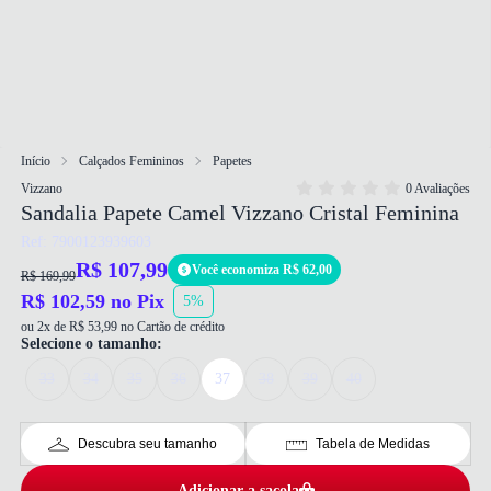
Início
Calçados Femininos
Papetes
Vizzano
0 Avaliações
Sandalia Papete Camel Vizzano Cristal Feminina
Ref: 7900123939603
R$ 107,99
Você economiza R$ 62,00
R$ 169,99
R$ 102,59 no Pix
5%
ou 2x de R$ 53,99 no Cartão de crédito
Selecione o tamanho:
33
34
35
36
37
38
39
40
Descubra seu tamanho
Tabela de Medidas
Adicionar a sacola