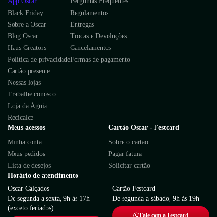
App Oscar
Perguntas Frequentes
Black Friday
Regulamentos
Sobre a Oscar
Entregas
Blog Oscar
Trocas e Devoluções
Haus Creators
Cancelamentos
Política de privacidade
Formas de pagamento
Cartão presente
Nossas lojas
Trabalhe conosco
Loja da Águia
Recicalce
Meus acessos
Cartão Oscar - Festcard
Minha conta
Sobre o cartão
Meus pedidos
Pagar fatura
Lista de desejos
Solicitar cartão
Horário de atendimento
Oscar Calçados
Cartão Festcard
De segunda a sexta, 9h às 17h
De segunda a sábado, 9h às 19h
(exceto feriados)
Fale com a Festcard