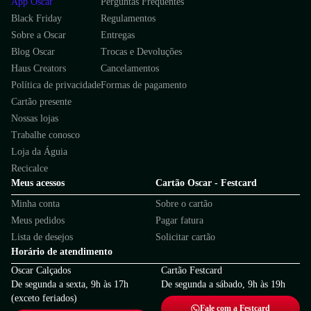
App Oscar
Perguntas Frequentes
Black Friday
Regulamentos
Sobre a Oscar
Entregas
Blog Oscar
Trocas e Devoluções
Haus Creators
Cancelamentos
Política de privacidade
Formas de pagamento
Cartão presente
Nossas lojas
Trabalhe conosco
Loja da Águia
Recicalce
Meus acessos
Cartão Oscar - Festcard
Minha conta
Sobre o cartão
Meus pedidos
Pagar fatura
Lista de desejos
Solicitar cartão
Horário de atendimento
Oscar Calçados
Cartão Festcard
De segunda a sexta, 9h às 17h
De segunda a sábado, 9h às 19h
(exceto feriados)
Fale com a Festcard