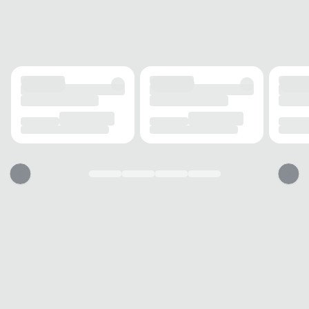
ALTURA DO SALTO
2 cm
SOLADO
MATERIAL
Borracha
ADERÊNCIA
Alta
AMORTECIMENTO
Médio
FECHAMENTO
TIPO
Fivela
POSIÇÃO
Lateral
BICO
TIPO
Redondo
Essa sandália vai servir?
1. Escolha seu número