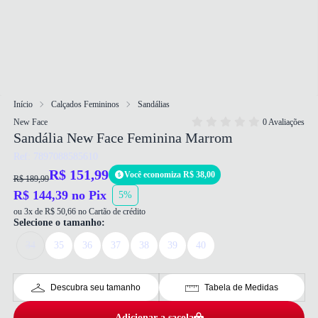
Início
Calçados Femininos
Sandálias
New Face
0 Avaliações
Sandália New Face Feminina Marrom
Ref: 7897088585610
R$ 151,99
Você economiza R$ 38,00
R$ 189,99
R$ 144,39 no Pix
5%
ou 3x de R$ 50,66 no Cartão de crédito
Selecione o tamanho:
34
35
36
37
38
39
40
Descubra seu tamanho
Tabela de Medidas
Adicionar a sacola