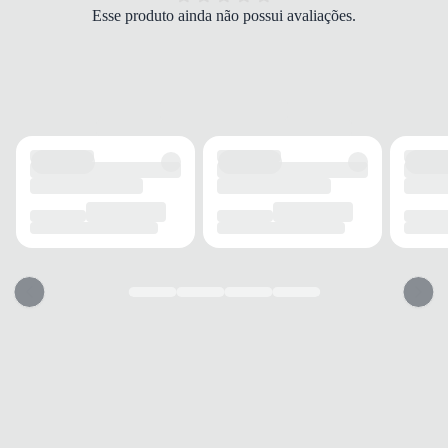
TIPO DE SALTO
Esse produto ainda não possui avaliações.
Flatform
ALTURA DO SALTO
2 cm
SOLADO
MATERIAL
Emborrachado
ADERÊNCIA
Alta
AMORTECIMENTO
Macia
FECHAMENTO
TIPO
Fivela
POSIÇÃO
Lateral
AJUSTE
Sim
BICO