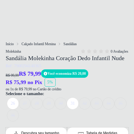
Início
Calçado Infantil Menina
Sandálias
Molekinha
0 Avaliações
Sandália Molekinha Coração Dedo Infantil Nude
Ref: 7900294140365
R$ 79,99
Você economiza R$ 20,00
R$ 99,99
R$ 75,99 no Pix
5%
ou 1x de R$ 79,99 no Cartão de crédito
Selecione o tamanho:
26
27
28
29
30
31
32
33
34
35
36
Descubra seu tamanho
Tabela de Medidas