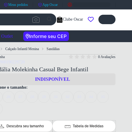
Meus pedidos
App Oscar
Clube Oscar
Informe seu CEP
Outlet
Calçado Infantil Menina
Sandálias
nha
0 Avaliações
7900190229720
ália Molekinha Casual Bege Infantil
INDISPONÍVEL
ione o tamanho:
26
27
28
29
31
32
33
34
35
Descubra seu tamanho
Tabela de Medidas