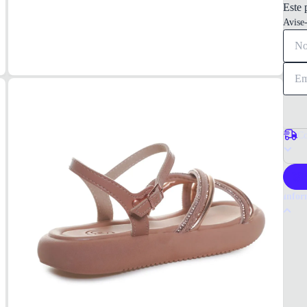
Este 
Avise
Co
P
Infor
Por q
A Mole
Seus c
Escolh
Tudo 
Infant