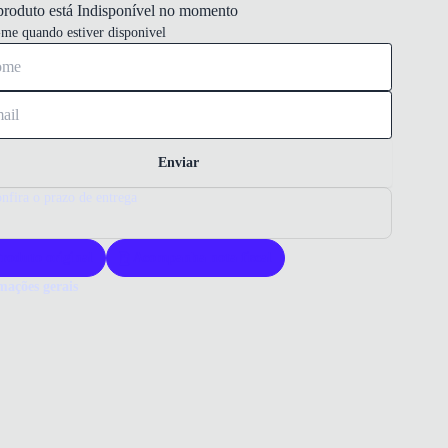
produto está Indisponível no momento
-me quando estiver disponivel
Enviar
nfira o prazo de entrega
roduto original
Acompanha nota fiscal
mações gerais
ue comprar uma sandália Molekinha?
kinha oferece sandálias infantis com design moderno e delicado.
alçados garantem conforto e ajuste perfeito para os pés das crianças.
a Molekinha para qualidade e estilo em calçados infantis.
o que você precisa saber sobre Sandália Molekinha Casual Bege
il