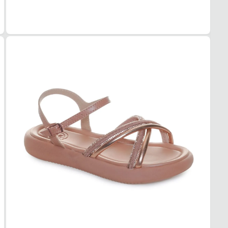
MAT
Sintét
COR
Bege
TIPO
Bloco
ALTU
2 cm
SOL
MAT
Borra
ADE
Alta
AMO
Macio
FEC
TIPO
Fivela
POSI
Latera
AJUS
Sim