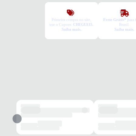
Primeira compra no site,
Frete Grátis*
para 
use o Cupom:
Brasil.
CHEGUEI5.
Saiba mais.
Saiba mais.