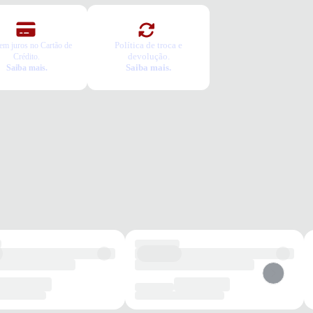
Política de troca e
em juros no Cartão de
devolução.
Crédito.
Saiba mais.
Saiba mais.
dia
Passeios
Conforto
Estabilidade
Festas
Infantil
os benefícios de escolher esse modelo?
n moderno com tiras cruzadas metalizadas que encantam em qualquer
o.
ento por fivela ajustável para melhor ajuste e segurança nos pés.
bloco baixo com 2 cm que proporciona estabilidade e conforto ao
har.
to e segurança para os pequenos em todas as aventuras do dia a dia.
tia
roduto possui uma garantia contra defeitos de fabricação válida por
ríodo de 90 dias.