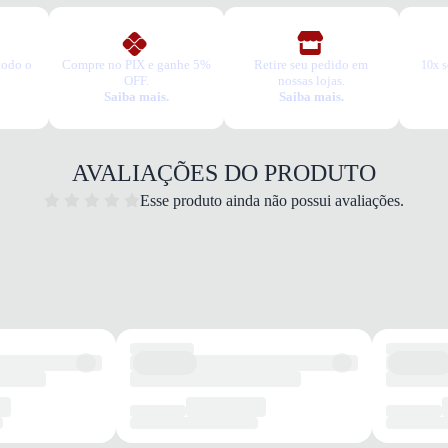
todo o
Compre no PIX e ganhe 5%
Retire seu pedido em
10x s
OFF.
nossas lojas.
Saiba mais.
Saiba mais.
Dia a 
AVALIAÇÕES DO PRODUTO
Quais 
Desig
Esse produto ainda não possui avaliações.
ocasiã
Fecham
Salto 
camin
Confor
Garan
Este p
um pe