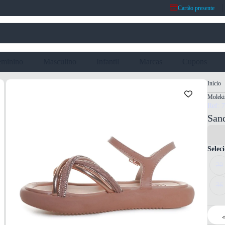
Cartão presente
eminino
Masculino
Infantil
Marcas
Cupons
Início
Moleki
Ref: 
Sand
Selec
20
36