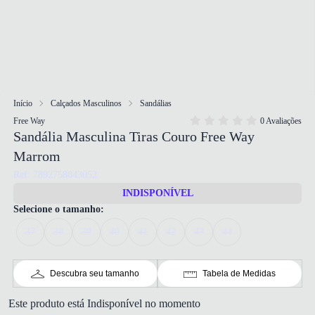
Início
Calçados Masculinos
Sandálias
Free Way
0 Avaliações
Sandália Masculina Tiras Couro Free Way
Marrom
Ref: 7892758843052
INDISPONÍVEL
Selecione o tamanho:
37
38
39
40
41
42
43
44
Descubra seu tamanho
Tabela de Medidas
Este produto está Indisponível no momento