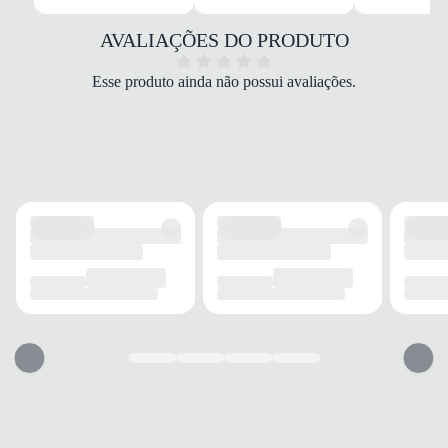
Couro/Tecido/EVA
COR
AVALIAÇÕES DO PRODUTO
Marrom
TIPO DE SALTO
Esse produto ainda não possui avaliações.
Rasteiro
ALTURA DO SALTO
2 cm
SOLADO
MATERIAL
Borracha
ADERÊNCIA
Alta
AMORTECIMENTO
EVA
FECHAMENTO
TIPO
Tiras
POSIÇÃO