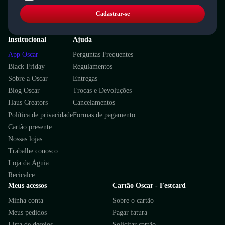
Cadastrar-se
Institucional
Ajuda
App Oscar
Perguntas Frequentes
Black Friday
Regulamentos
Sobre a Oscar
Entregas
Blog Oscar
Trocas e Devoluções
Haus Creators
Cancelamentos
Política de privacidade
Formas de pagamento
Cartão presente
Nossas lojas
Trabalhe conosco
Loja da Águia
Recicalce
Meus acessos
Cartão Oscar - Festcard
Minha conta
Sobre o cartão
Meus pedidos
Pagar fatura
Lista de desejos
Solicitar cartão