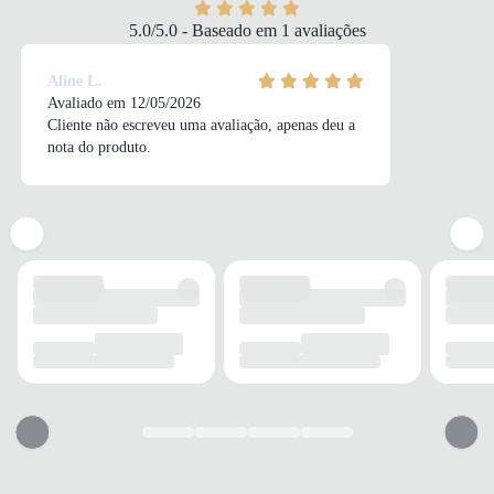
TIPO DE SALTO
5.0/5.0 - Baseado em 1 avaliações
Rasteiro
ALTURA DO SALTO
Aline L.
1 cm
Avaliado em 12/05/2026
Cliente não escreveu uma avaliação, apenas deu a
nota do produto.
SOLADO
MATERIAL
PVC
ADERÊNCIA
Antiderrapante
AMORTECIMENTO
Sim
FECHAMENTO
TIPO
Fivela
POSIÇÃO
Frontal
BICO
TIPO