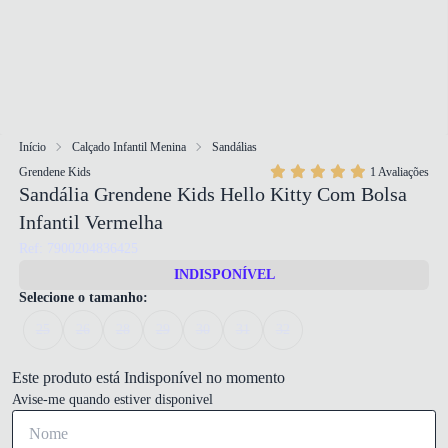
Início
Calçado Infantil Menina
Sandálias
Grendene Kids
1 Avaliações
Sandália Grendene Kids Hello Kitty Com Bolsa
Infantil Vermelha
Ref: 7900204836425
INDISPONÍVEL
Selecione o tamanho:
25
26
28
29
30
31
32
Este produto está Indisponível no momento
Avise-me quando estiver disponivel