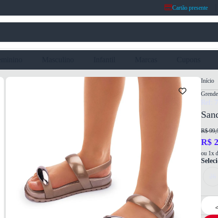
Cartão presente
eminino
Masculino
Infantil
Marcas
Cupons
Início
Grende
Ref: 
Sand
R$ 99,
R$ 2
ou 1x d
Selec
26