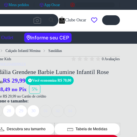
Meus pedidos
App Oscar
Clube Oscar
Informe seu CEP
Outlet
Calçado Infantil Menina
Sandálias
ne Kids
0 Avaliações
7900204809924
ália Grendene Barbie Lumine Infantil Rose
R$ 29,99
Você economiza R$ 70,00
99
8,49 no Pix
5%
e R$ 29,99 no Cartão de crédito
ione o tamanho:
28
29
30
31
32
34
Descubra seu tamanho
Tabela de Medidas