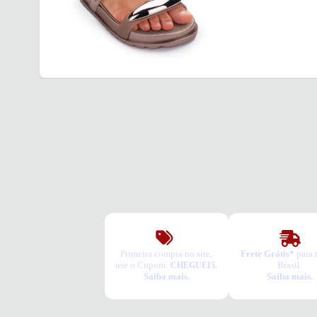
Primeira compra no site,
Frete Grátis*
para 
use o Cupom:
Brasil.
CHEGUEI5.
Saiba mais.
Saiba mais.