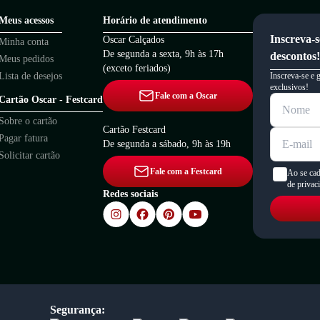
Meus acessos
Horário de atendimento
Inscreva-s
Oscar Calçados
Minha conta
De segunda a sexta, 9h às 17h
descontos!
Meus pedidos
(exceto feriados)
Lista de desejos
Inscreva-se e 
exclusivos!
Fale com a Oscar
Cartão Oscar - Festcard
Sobre o cartão
Cartão Festcard
Pagar fatura
De segunda a sábado, 9h às 19h
Solicitar cartão
Fale com a Festcard
Ao se cad
de privac
Redes sociais
Segurança: