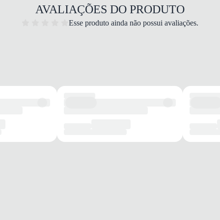
uma co
Cor
AVALIAÇÕES DO PRODUTO
desta
excele
Esse produto ainda não possui avaliações.
Mat
person
For
Pal
Sol
Tam
do S
Det
Adi
Gar