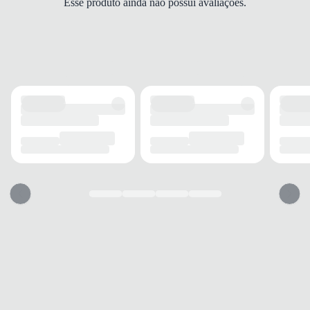
Esse produto ainda não possui avaliações.
Baixo
ALTURA DO SALTO
3 cm
SOLADO
MATERIAL
PVC
ADERÊNCIA
Alta
AMORTECIMENTO
Médio
FECHAMENTO
TIPO
Fivela
POSIÇÃO
Lateral
AJUSTE REGULÁVEL
Sim
BICO