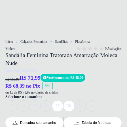
Início
Calçados Femininos
Sandálias
Plataforma
Moleca
0 Avaliações
Sandália Feminina Tratorada Amarração Moleca
Nude
Ref: 7900190052311
R$ 71,99
Você economiza R$ 48,00
R$ 119,99
R$ 68,39 no Pix
5%
ou 1x de R$ 71,99 no Cartão de crédito
Selecione o tamanho:
33
34
35
36
37
38
39
40
Descubra seu tamanho
Tabela de Medidas