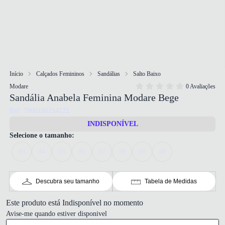
Início
Calçados Femininos
Sandálias
Salto Baixo
Modare
0 Avaliações
Sandália Anabela Feminina Modare Bege
Ref: 7900190214122
INDISPONÍVEL
Selecione o tamanho:
33
34
35
36
37
38
39
40
Descubra seu tamanho
Tabela de Medidas
Este produto está Indisponível no momento
Avise-me quando estiver disponivel