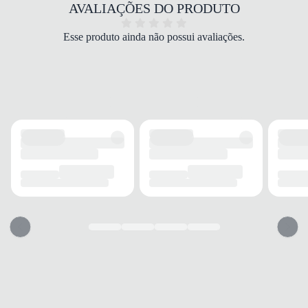
COR
AVALIAÇÕES DO PRODUTO
Bege
TIPO DE SALTO
Esse produto ainda não possui avaliações.
Anabela
ALTURA DO SALTO
3 cm
SOLADO
MATERIAL
Emborrachado
ADERÊNCIA
Alta
AMORTECIMENTO
EVA
FECHAMENTO
TIPO
Elástico
POSIÇÃO
Tornozelo
BICO