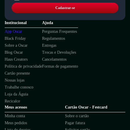
Cadastrar-se
Institucional
Ajuda
App Oscar
Perguntas Frequentes
Black Friday
Regulamentos
Sobre a Oscar
Entregas
Blog Oscar
Trocas e Devoluções
Haus Creators
Cancelamentos
Política de privacidade
Formas de pagamento
Cartão presente
Nossas lojas
Trabalhe conosco
Loja da Águia
Recicalce
Meus acessos
Cartão Oscar - Festcard
Minha conta
Sobre o cartão
Meus pedidos
Pagar fatura
Lista de desejos
Solicitar cartão