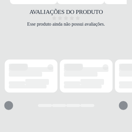
Napa/Sintético
COR
AVALIAÇÕES DO PRODUTO
Bege
TIPO DE SALTO
Esse produto ainda não possui avaliações.
Grosso
ALTURA DO SALTO
5 cm
SOLADO
MATERIAL
Emborrachado
ADERÊNCIA
Alta
AMORTECIMENTO
Espuma
FECHAMENTO
TIPO
Fivela
POSIÇÃO