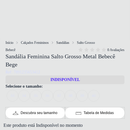
Início
Calçados Femininos
Sandálias
Salto Grosso
Bebecê
0 Avaliações
Sandália Feminina Salto Grosso Metal Bebecê
Bege
Ref: 7891235653412
INDISPONÍVEL
Selecione o tamanho:
33
34
35
36
37
38
39
40
Descubra seu tamanho
Tabela de Medidas
Este produto está Indisponível no momento