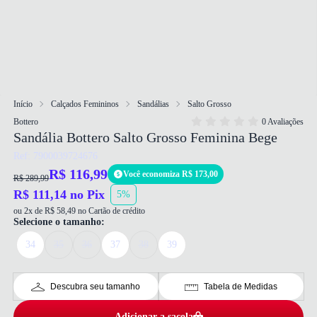
Início
Calçados Femininos
Sandálias
Salto Grosso
Bottero
0 Avaliações
Sandália Bottero Salto Grosso Feminina Bege
Ref: 7900039724676
R$ 116,99
Você economiza R$ 173,00
R$ 289,99
R$ 111,14 no Pix
5%
ou 2x de R$ 58,49 no Cartão de crédito
Selecione o tamanho:
34
35
36
37
38
39
Descubra seu tamanho
Tabela de Medidas
Adicionar a sacola