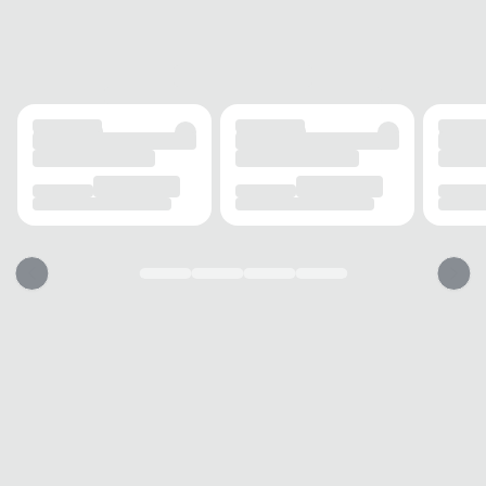
Grosso
ALTURA DO SALTO
8 cm
SOLADO
MATERIAL
Emborrachado
ADERÊNCIA
Alta
AMORTECIMENTO
Médio
FECHAMENTO
TIPO
Fivela
POSIÇÃO
Lateral
AJUSTE REGULÁVEL
Sim
BICO
TIPO