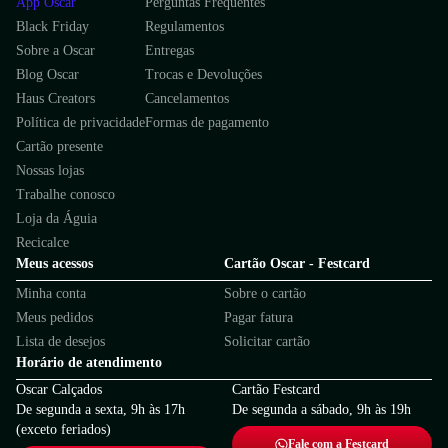
App Oscar
Perguntas Frequentes
Black Friday
Regulamentos
Sobre a Oscar
Entregas
Blog Oscar
Trocas e Devoluções
Haus Creators
Cancelamentos
Política de privacidade
Formas de pagamento
Cartão presente
Nossas lojas
Trabalhe conosco
Loja da Águia
Recicalce
Meus acessos
Cartão Oscar - Festcard
Minha conta
Sobre o cartão
Meus pedidos
Pagar fatura
Lista de desejos
Solicitar cartão
Horário de atendimento
Oscar Calçados
Cartão Festcard
De segunda a sexta, 9h às 17h
De segunda a sábado, 9h às 19h
(exceto feriados)
Fale com a Festcard