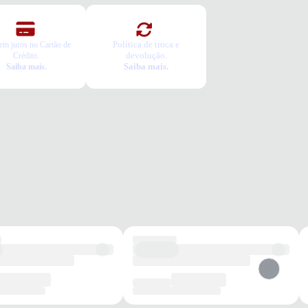
Política de troca e
em juros no Cartão de
devolução.
Crédito.
Saiba mais.
Saiba mais.