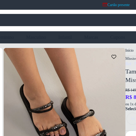
Cartão presente
eminino
Masculino
Infantil
Marcas
Cupons
Início
Mississ
Ref: 
Tam
Miss
R$ 149
R$ 8
ou 1x d
Selec
33