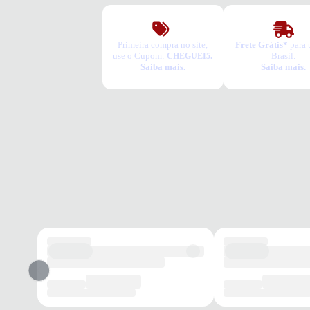
Primeira compra no site,
Frete Grátis*
para 
use o Cupom:
Brasil.
CHEGUEI5.
Saiba mais.
Saiba mais.