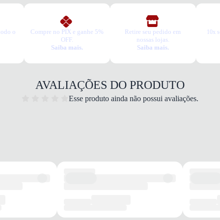
todo o
Compre no PIX e ganhe 5%
Retire seu pedido em
10x s
OFF.
nossas lojas.
Saiba mais.
Saiba mais.
AVALIAÇÕES DO PRODUTO
Esse produto ainda não possui avaliações.