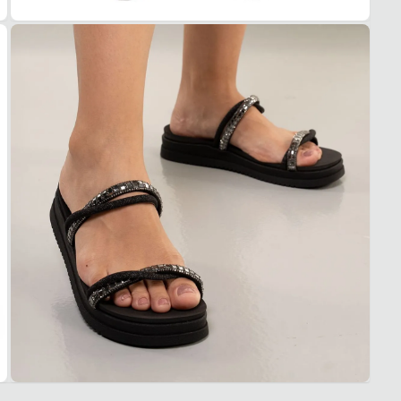
2. Faç
3. Tro
A troc
produt
Casua
Quais 
Design
Materi
Solad
Sinta 
Garan
Este p
um pe