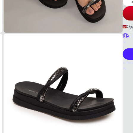
Opç
Co
P
Infor
Por q
O tama
realça
resist
elegân
Tudo 
Brilho
MAT
Materi
COR