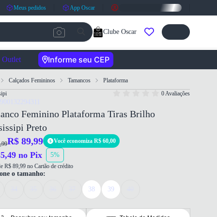
Meus pedidos
App Oscar
Clube Oscar
Informe seu CEP
Outlet
Calçados Femininos
Tamancos
Plataforma
ipi
0 Avaliações
7900132294311
anco Feminino Plataforma Tiras Brilho
issipi Preto
R$ 89,99
Você economiza R$ 60,00
,99
5,49 no Pix
5%
e R$ 89,99 no Cartão de crédito
ione o tamanho:
34
35
36
37
38
39
40