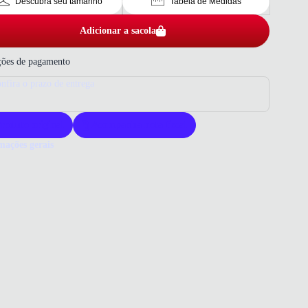
Descubra seu tamanho
Tabela de Medidas
Adicionar a sacola
ões de pagamento
nfira o prazo de entrega
roduto original
Acompanha nota fiscal
mações gerais
ue comprar um tamanco Mississipi?
nco Mississipi oferece design sofisticado com tiras de brilho que
m qualquer look. Confeccionada com materiais duráveis, garante
ência e conforto prolongado. Ideal para diversas ocasiões, une
cia e praticidade em um só produto.
o que você precisa saber sobre Tamanco Feminino Plataforma Tiras
 Mississipi Preto
ERIAL
al Sintético