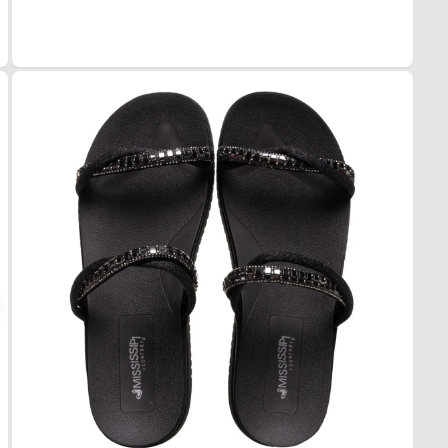
Preto
TIPO
Plata
ALTU
3 cm
SOL
MAT
PVC
ADE
Média
AMO
Sim
FEC
TIPO
Fixo
POSI
Fronta
BICO
TIPO
Redo
Esse t
1. Es