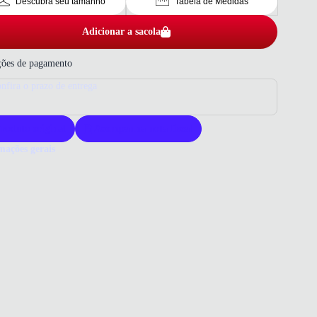
Descubra seu tamanho
Tabela de Medidas
Adicionar a sacola
ões de pagamento
nfira o prazo de entrega
roduto original
Acompanha nota fiscal
mações gerais
ue comprar uma sandália Piccadilly?
adilly é referência em conforto e inovação, criando calçados
nos que priorizam o bem-estar em cada detalhe. Esta sandália alia
ais premium, ajuste anatômico e design sofisticado para proporcionar
lidade e segurança ao caminhar. Escolher a Piccadilly é optar por
ade e tecnologia pensadas para o dia a dia da mulher.
 que você precisa saber sobre Sandália Piccadilly Feminina
rto Azul
ERIAL
Elástico