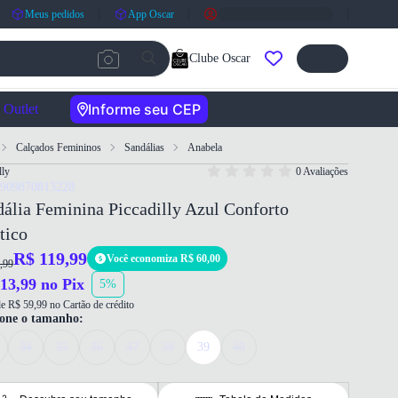
Meus pedidos
App Oscar
Clube Oscar
Informe seu CEP
Outlet
Calçados Femininos
Sandálias
Anabela
lly
0 Avaliações
7909870813228
ália Feminina Piccadilly Azul Conforto
tico
R$ 119,99
Você economiza R$ 60,00
,99
13,99 no Pix
5%
e R$ 59,99 no Cartão de crédito
ione o tamanho:
34
35
36
37
38
39
40