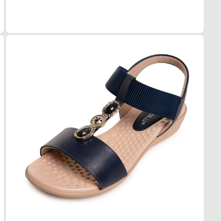
COR
Azul
TIPO
Rastei
ALTU
2 cm
SOL
MAT
Borra
ADE
Alta
AMO
Anatô
FEC
TIPO
Fivela
AJUS
Elásti
POSI
Torno
BICO
TIPO