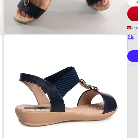
Opç
Co
P
Infor
Por q
A Picc
femini
materi
estabi
qualid
Tudo o
Confo
MAT
Napa/