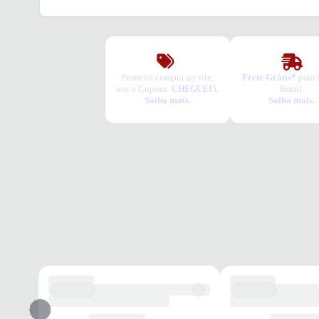
Primeira compra no site,
Frete Grátis*
para 
use o Cupom:
Brasil.
CHEGUEI5.
Saiba mais.
Saiba mais.