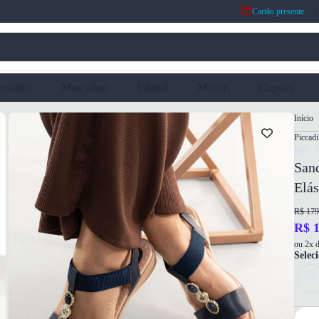
Cartão presente
eminino
Masculino
Infantil
Marcas
Cupons
Início
Piccadi
Ref: 
Sand
Elás
R$ 179
R$ 1
ou 2x d
Selec
33