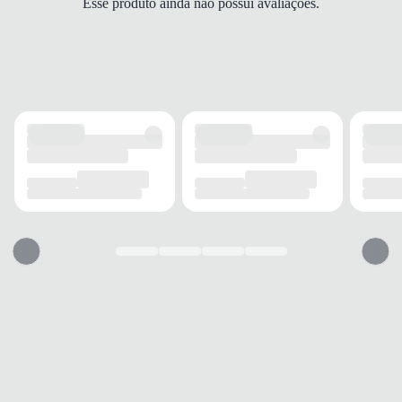
Esse produto ainda não possui avaliações.
TIPO DE SALTO
Plataforma
ALTURA DO SALTO
2 cm
SOLADO
MATERIAL
PVC
ADERÊNCIA
Alta
AMORTECIMENTO
EVA
FECHAMENTO
TIPO
Elástico
POSIÇÃO
Traseiro
AJUSTE REGULÁVEL
Não