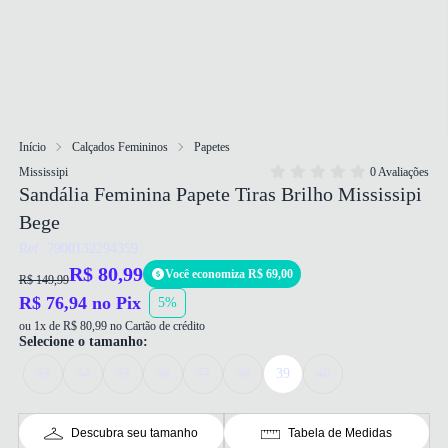
Início
Calçados Femininos
Papetes
Mississipi
0 Avaliações
Sandália Feminina Papete Tiras Brilho Mississipi
Bege
Ref: 7900132294359
R$ 80,99
Você economiza R$ 69,00
R$ 149,99
R$ 76,94 no Pix
5%
ou 1x de R$ 80,99 no Cartão de crédito
Selecione o tamanho:
33
34
35
36
37
38
39
40
Descubra seu tamanho
Tabela de Medidas