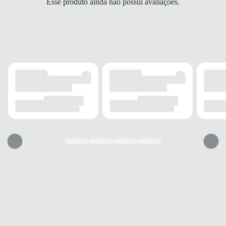
Esse produto ainda não possui avaliações.
Rasteiro
ALTURA DO SALTO
1 cm
SOLADO
MATERIAL
Emborrachado
ADERÊNCIA
Alta
AMORTECIMENTO
Médio
FECHAMENTO
TIPO
Fivela
POSIÇÃO
Lateral
AJUSTE REGULÁVEL
Sim