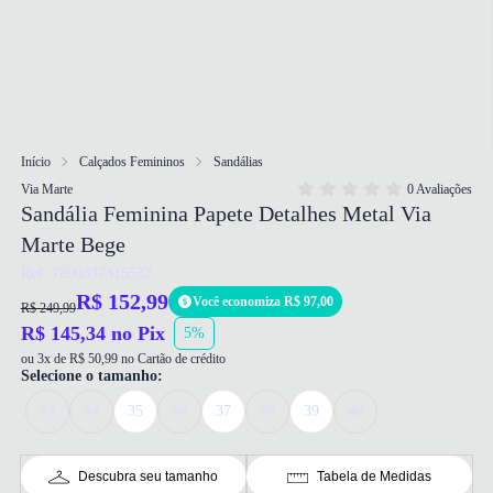
Início
Calçados Femininos
Sandálias
Via Marte
0 Avaliações
Sandália Feminina Papete Detalhes Metal Via
Marte Bege
Ref: 7890337315532
R$ 152,99
Você economiza R$ 97,00
R$ 249,99
R$ 145,34 no Pix
5%
ou 3x de R$ 50,99 no Cartão de crédito
Selecione o tamanho:
33
34
35
36
37
38
39
40
Descubra seu tamanho
Tabela de Medidas