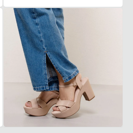
TIPO
Redo
Essa s
1. Es
2. Faç
3. Tro
A troc
produt
Dia a 
Quais 
Salto 
Palmi
Solad
Confo
Garan
Este p
um pe