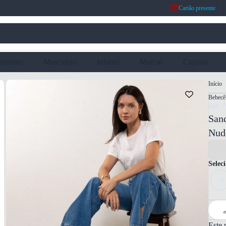
Cartão presente
eminino
Masculino
Infantil
Marcas
Cupons
Início
Bebecê
Ref: 
Sand
Nud
Selec
34
Este 