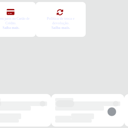
Política de troca e
em juros no Cartão de
devolução.
Crédito.
Saiba mais.
Saiba mais.