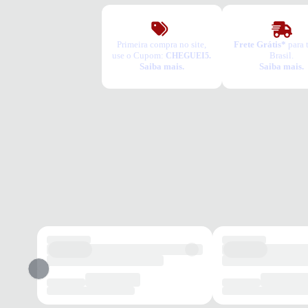
Primeira compra no site,
Frete Grátis*
para 
use o Cupom:
Brasil.
CHEGUEI5.
Saiba mais.
Saiba mais.