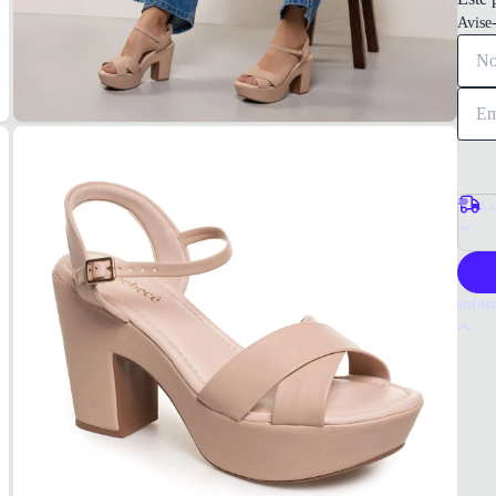
Avise
Co
P
Infor
Por q
A sand
salto 
qualid
Tudo 
Gross
MAT