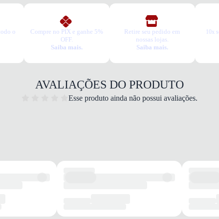
todo o
Compre no PIX e ganhe 5%
Retire seu pedido em
10x s
OFF.
nossas lojas.
Saiba mais.
Saiba mais.
AVALIAÇÕES DO PRODUTO
Esse produto ainda não possui avaliações.