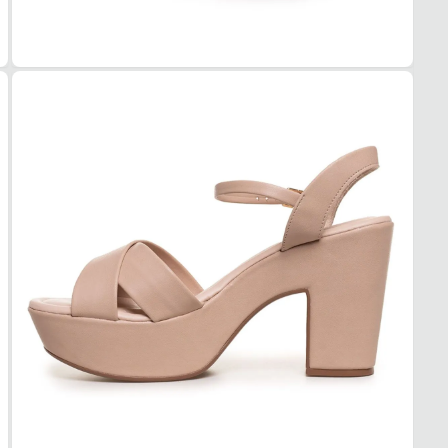
Sintét
COR
Nude
TIPO
Gross
ALTU
6 cm
SOL
MAT
Embor
ADE
Alta
AMO
Médi
FEC
TIPO
Fivela
POSI
Latera
AJUS
Sim
BICO