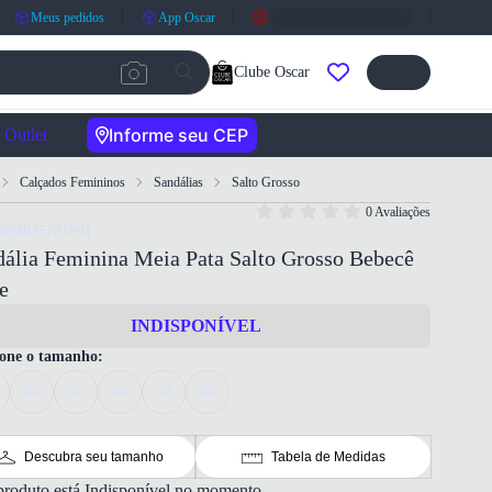
Meus pedidos
App Oscar
Clube Oscar
Informe seu CEP
Outlet
Calçados Femininos
Sandálias
Salto Grosso
0 Avaliações
7893835781991
ália Feminina Meia Pata Salto Grosso Bebecê
e
INDISPONÍVEL
ione o tamanho:
35
36
37
38
39
Descubra seu tamanho
Tabela de Medidas
produto está Indisponível no momento