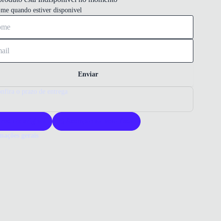
-me quando estiver disponivel
Enviar
nfira o prazo de entrega
roduto original
Acompanha nota fiscal
mações gerais
ue comprar uma sandália Bebece?
ália Bebece oferece conforto e estilo com design sofisticado. Seu
grosso proporciona estabilidade, ideal para diversas ocasiões. Escolha
ade e elegância para seus pés.
o que você precisa saber sobre Sandália Feminina Meia Pata Salto
o Bebece Nude
ERIAL