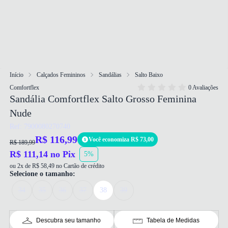
Início
Calçados Femininos
Sandálias
Salto Baixo
Comfortflex
0 Avaliações
Sandália Comfortflex Salto Grosso Feminina
Nude
Ref: 7900080270740
R$ 116,99
Você economiza R$ 73,00
R$ 189,99
R$ 111,14 no Pix
5%
ou 2x de R$ 58,49 no Cartão de crédito
Selecione o tamanho:
34
35
36
37
38
39
Descubra seu tamanho
Tabela de Medidas