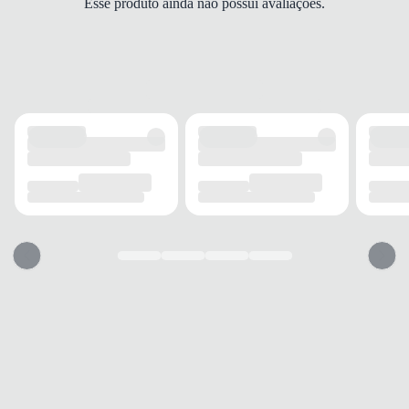
Esse produto ainda não possui avaliações.
Grosso
ALTURA DO SALTO
5 cm
SOLADO
MATERIAL
Emborrachado
ADERÊNCIA
Alta
AMORTECIMENTO
EVA
FECHAMENTO
TIPO
Elástico
POSIÇÃO
Traseira
AJUSTE
Sim
BICO