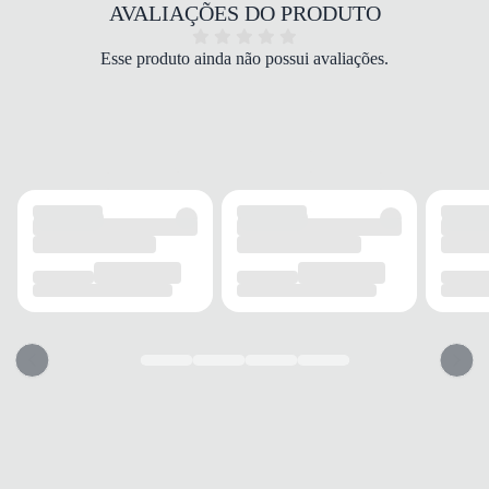
COR
AVALIAÇÕES DO PRODUTO
Branco Off
TIPO DE SALTO
Esse produto ainda não possui avaliações.
Plataforma
ALTURA DO SALTO
5 cm
SOLADO
MATERIAL
Borracha
ADERÊNCIA
Alta
AMORTECIMENTO
Médio
FECHAMENTO
TIPO
Fivela
POSIÇÃO
Frontal
AJUSTE REGULÁVEL