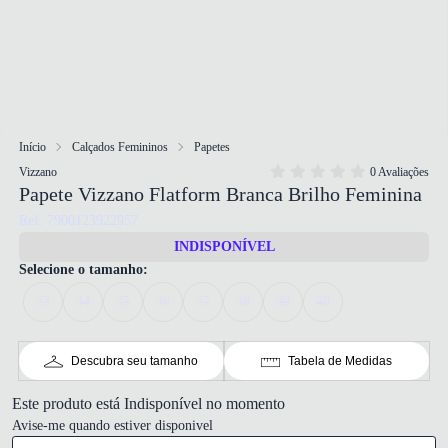
Início
Calçados Femininos
Papetes
Vizzano
0 Avaliações
Papete Vizzano Flatform Branca Brilho Feminina
Ref: 7900123922957
INDISPONÍVEL
Selecione o tamanho:
33
34
35
36
37
38
39
40
Descubra seu tamanho
Tabela de Medidas
Este produto está Indisponível no momento
Avise-me quando estiver disponivel