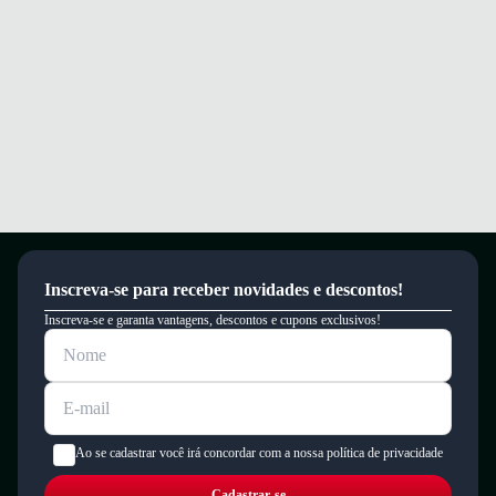
Sinta conforto e segurança ao caminhar com esta sandália sofisticada e
prática.
Garantia
Este produto possui uma garantia contra defeitos de fabricação válida por
um período de 90 dias.
Inscreva-se para receber novidades e descontos!
Inscreva-se e garanta vantagens, descontos e cupons exclusivos!
Ao se cadastrar você irá concordar com a nossa política de privacidade
Cadastrar-se