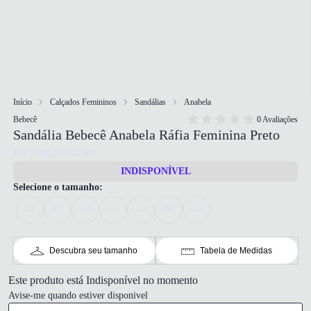
Início
Calçados Femininos
Sandálias
Anabela
Bebecê
0 Avaliações
Sandália Bebecê Anabela Ráfia Feminina Preto
Ref: 7891235811584
INDISPONÍVEL
Selecione o tamanho:
34
35
36
37
38
39
40
Descubra seu tamanho
Tabela de Medidas
Este produto está Indisponível no momento
Avise-me quando estiver disponivel