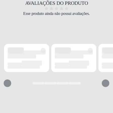
COR
AVALIAÇÕES DO PRODUTO
Preto
TIPO DE SALTO
Esse produto ainda não possui avaliações.
Anabela
ALTURA DO SALTO
5 cm
SOLADO
MATERIAL
Borracha
ADERÊNCIA
Alta
AMORTECIMENTO
Médio
FECHAMENTO
TIPO
Fivela
POSIÇÃO
Lateral