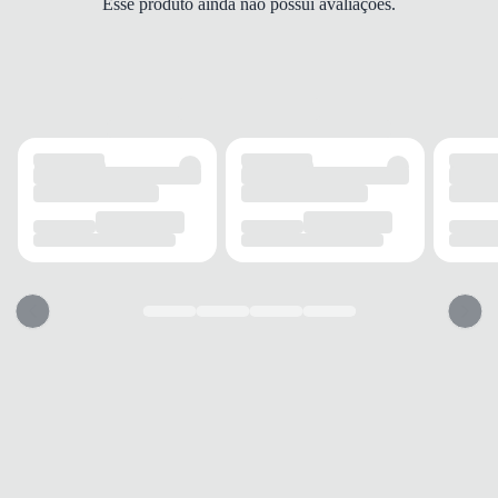
Esse produto ainda não possui avaliações.
Anabela
ALTURA DO SALTO
Médio
SOLADO
MATERIAL
Borracha
ADERÊNCIA
Alta
AMORTECIMENTO
Com
FECHAMENTO
TIPO
Fivela
POSIÇÃO
Lateral
AJUSTE
Sim
BICO