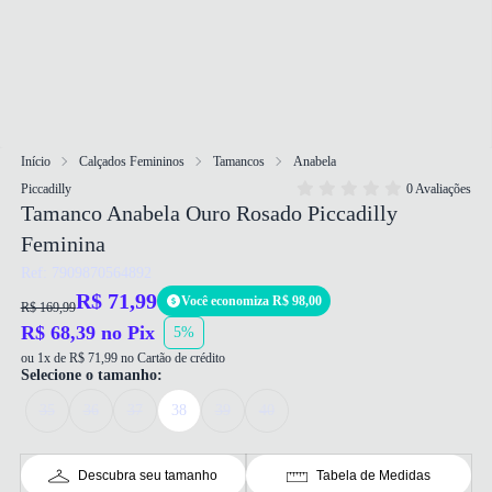
Início
Calçados Femininos
Tamancos
Anabela
Piccadilly
0 Avaliações
Tamanco Anabela Ouro Rosado Piccadilly
Feminina
Ref: 7909870564892
R$ 71,99
Você economiza R$ 98,00
R$ 169,99
R$ 68,39 no Pix
5%
ou 1x de R$ 71,99 no Cartão de crédito
Selecione o tamanho:
35
36
37
38
39
40
Descubra seu tamanho
Tabela de Medidas