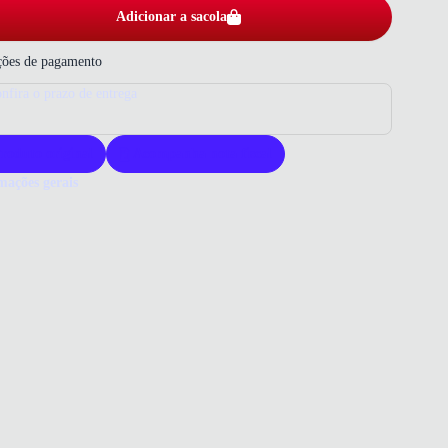
Adicionar a sacola
ões de pagamento
nfira o prazo de entrega
roduto original
Acompanha nota fiscal
mações gerais
ue comprar uma regata Olympikus?
ata Olympikus oferece alta performance para quem busca conforto e
dade de movimento. Seu tecido com tecnologia SENSEDRY garante
ência e respirabilidade. Ideal para corrida, alia design funcional e
lidade.
o que você precisa saber sobre Regata Olympikus Corre Feminina
Sky
POSIÇÃO
Poliéster