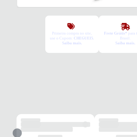
Primeira compra no site,
Frete Grátis*
para 
use o Cupom:
Brasil.
CHEGUEI5.
Saiba mais.
Saiba mais.