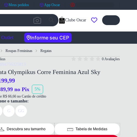
Meus pedidos
App Oscar
Clube Oscar
Informe seu CEP
Outlet
Roupas Femininas
Regatas
ikus
0 Avaliações
7894756325813
ata Olympikus Corre Feminina Azul Sky
199,99
89,99 no Pix
5%
e R$ 66,66 no Cartão de crédito
ione o tamanho:
G
GG
Descubra seu tamanho
Tabela de Medidas