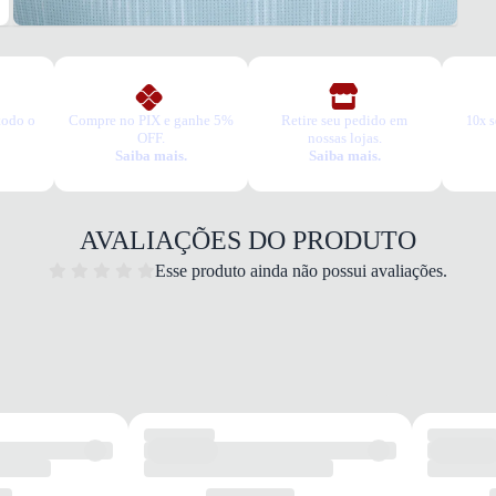
A troc
produt
todo o
Compre no PIX e ganhe 5%
Retire seu pedido em
10x s
OFF.
nossas lojas.
Saiba mais.
Saiba mais.
AVALIAÇÕES DO PRODUTO
Esse produto ainda não possui avaliações.