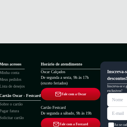
Meus acessos
Horário de atendimento
Inscreva-s
Oscar Calçados
Minha conta
De segunda a sexta, 9h às 17h
descontos!
Meus pedidos
(exceto feriados)
Lista de desejos
Inscreva-se e 
exclusivos!
Fale com a Oscar
Cartão Oscar - Festcard
Sobre o cartão
Cartão Festcard
Pagar fatura
De segunda a sábado, 9h às 19h
Solicitar cartão
Fale com a Festcard
Ao se cad