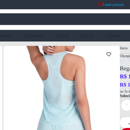
Cartão presente
eminino
Masculino
Infantil
Marcas
Cupons
Início
Olymp
Ref: 
Reg
R$ 
R$ 1
ou 3x d
Selec
P