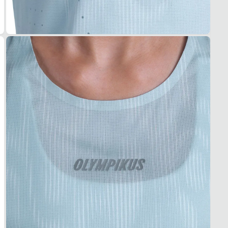
MOD
Nadad
MAN
Regat
ACA
TECI
Poliés
VEN
Laser
COS
Termo
INFO
TEC
SEN
REFL
Sim
USO
TIPO
Corri
Essa r
1. Es
2. Faç
3. Tro