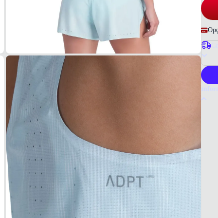
Opç
Co
P
Infor
Por q
A reg
liber
resist
durabi
Tudo 
Azul 
COM
100% 
COR
Azul