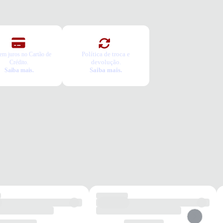
a é gratuita e fácil. Você tem 7 dias para solicitar a troca, caso o
o não sirva.
Política de troca e
em juros no Cartão de
devolução.
Crédito.
Saiba mais.
Saiba mais.