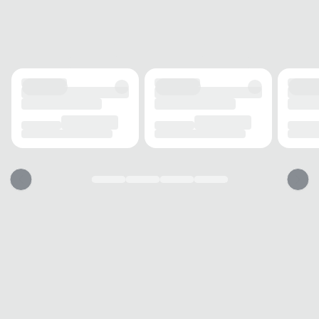
Sem salto
ALTURA DO SALTO
0 cm
SOLADO
MATERIAL
Borracha
ADERÊNCIA
Alta
AMORTECIMENTO
Sim
FECHAMENTO
TIPO
Slip on
POSIÇÃO
Frontal
BICO
TIPO
Redondo
Essa papete vai servir?