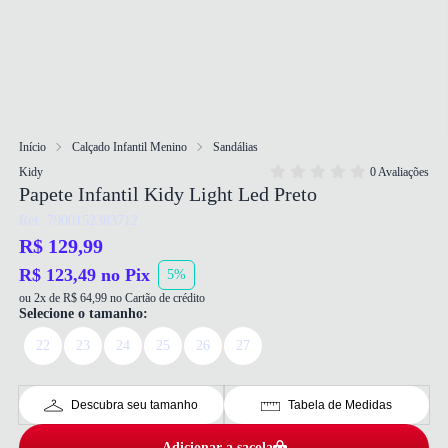
Início
Calçado Infantil Menino
Sandálias
Kidy
0 Avaliações
Papete Infantil Kidy Light Led Preto
Ref: 7900152383712
R$ 129,99
R$ 123,49 no Pix
5%
ou 2x de R$ 64,99 no Cartão de crédito
Selecione o tamanho:
22
23
24
25
26
27
Descubra seu tamanho
Tabela de Medidas
Adicionar a sacola