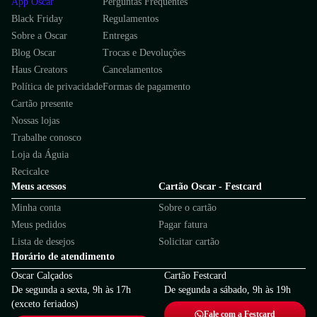
App Oscar
Perguntas Frequentes
Black Friday
Regulamentos
Sobre a Oscar
Entregas
Blog Oscar
Trocas e Devoluções
Haus Creators
Cancelamentos
Política de privacidade
Formas de pagamento
Cartão presente
Nossas lojas
Trabalhe conosco
Loja da Águia
Recicalce
Meus acessos
Cartão Oscar - Festcard
Minha conta
Sobre o cartão
Meus pedidos
Pagar fatura
Lista de desejos
Solicitar cartão
Horário de atendimento
Oscar Calçados
Cartão Festcard
De segunda a sexta, 9h às 17h
De segunda a sábado, 9h às 19h
(exceto feriados)
Fale com a Festcard