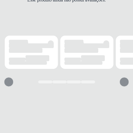
Microfibra
MEDIDAS (AxLxC)
35x14x30 cm
DETALHES
Bolso frontal
Com zíper
Alças
Ajustáveis
Acabamento
Costura contrastante
MODELO
Tipo
Mochila
Gênero
Feminino
USO
TIPO
Dia a dia