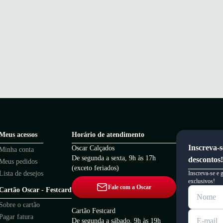
Meus acessos
Horário de atendimento
Inscreva-s
Oscar Calçados
Minha conta
De segunda a sexta, 9h às 17h
descontos!
Meus pedidos
(exceto feriados)
Lista de desejos
Inscreva-se e 
exclusivos!
Fale com a Oscar
Cartão Oscar - Festcard
Sobre o cartão
Cartão Festcard
Pagar fatura
De segunda a sábado, 9h às 19h