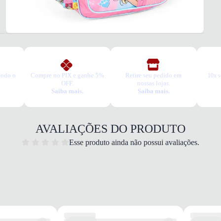
Sintét
MEDI
40x30
DET
Alças
Sim
Bolsos
todo o
Compre no PIX e ganhe 5%
Retire seu pedido em
10x s
Sim
OFF.
nossas lojas.
Estam
Saiba mais.
Saiba mais.
Barbi
MOD
Tipo
Costa
AVALIAÇÕES DO PRODUTO
Gêner
Esse produto ainda não possui avaliações.
Infant
USO
TIPO
Escol
Dicas 
1. Aju
2. Org
3. Cu