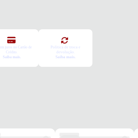
ico
DAS (AxLxP)
x15 cm
ALHES
 acolchoadas
 laterais
Política de troca e
em juros no Cartão de
devolução.
Crédito.
pa
Saiba mais.
Saiba mais.
e
ELO
s
o
il Feminino
ar
para usar sua mochila Luxcel
ste e conforto
anização inteligente
idado e conservação