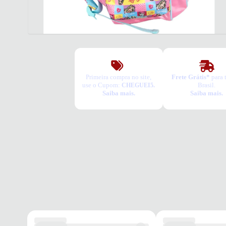
Primeira compra no site,
Frete Grátis*
para 
use o Cupom:
Brasil.
CHEGUEI5.
Saiba mais.
Saiba mais.