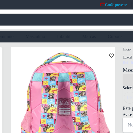
Cartão presente
eminino
Masculino
Infantil
Marcas
Cupons
Início
Luxcel
Ref: 
Moch
Selec
UN
Este 
Avise