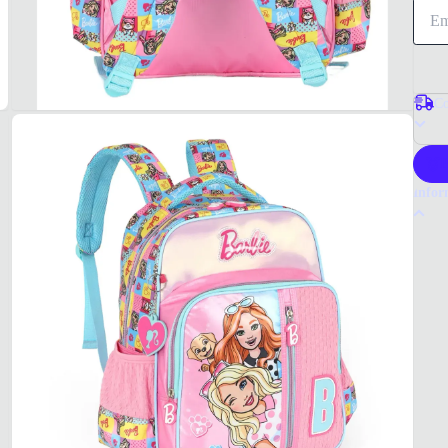
Co
P
Infor
Por q
A Moch
design
Luxce
Tudo 
Infant
MAT
Poliés
COR
Rosa
FOR