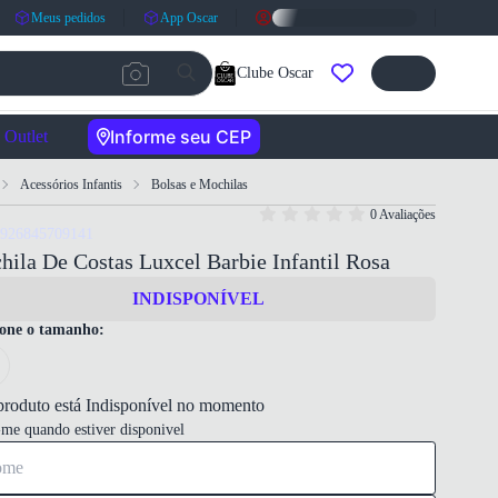
Meus pedidos
App Oscar
Clube Oscar
Informe seu CEP
Outlet
Acessórios Infantis
Bolsas e Mochilas
0 Avaliações
6926845709141
ila De Costas Luxcel Barbie Infantil Rosa
INDISPONÍVEL
ione o tamanho:
produto está Indisponível no momento
-me quando estiver disponivel