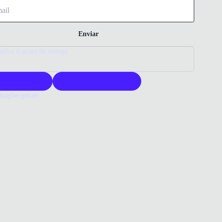
Enviar
nfira o prazo de entrega
roduto original
Acompanha nota fiscal
mações gerais
ue comprar uma mochila Luxcel?
ila Luxcel Barbie é resistente e prática para o uso infantil. Seu
 encantador traz estilo e conforto para o dia a dia escolar. Escolha
l para qualidade e funcionalidade em um só produto.
o que você precisa saber sobre Mochila De Costas Luxcel Barbie
il Rosa
ERIAL
ter
RO