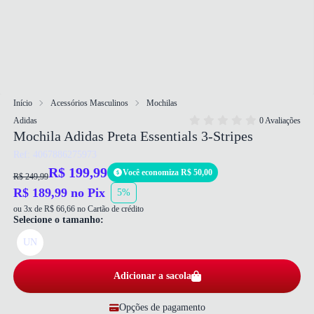
Início
Acessórios Masculinos
Mochilas
Adidas
0 Avaliações
Mochila Adidas Preta Essentials 3-Stripes
Ref: 4067886275973
R$ 199,99
Você economiza R$ 50,00
R$ 249,99
R$ 189,99 no Pix
5%
ou 3x de R$ 66,66 no Cartão de crédito
Selecione o tamanho:
UN
Adicionar a sacola
Opções de pagamento