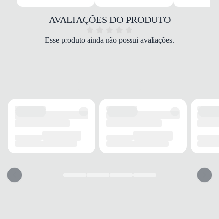
Supreme Feminino Preto
Material
AVALIAÇÕES DO PRODUTO
Sintético
COR
Esse produto ainda não possui avaliações.
Preto/Dourado
MODELO
Mocassim
FECHAMENTO
Calce fácil
SOLADO
Material
Borracha
Aderência
Alta
Flexibilidade
Boa
PALMILHA
Material