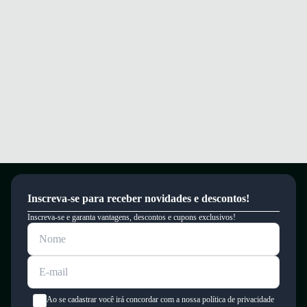
Sinta o conforto e a segurança a cada passo com este mocassim.
Garantia
Este produto possui uma garantia contra defeitos de fabricação válida por
um período de 90 dias.
Inscreva-se para receber novidades e descontos!
Inscreva-se e garanta vantagens, descontos e cupons exclusivos!
Ao se cadastrar você irá concordar com a nossa política de privacidade