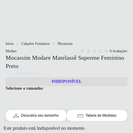
Início
Calçados Femininos
Mocassins
Modare
0 Avaliações
Mocassim Modare Matelassê Supreme Feminino
Preto
Ref: 7900245646472
INDISPONÍVEL
Selecione o tamanho:
34
35
36
37
38
39
Descubra seu tamanho
Tabela de Medidas
Este produto está Indisponível no momento