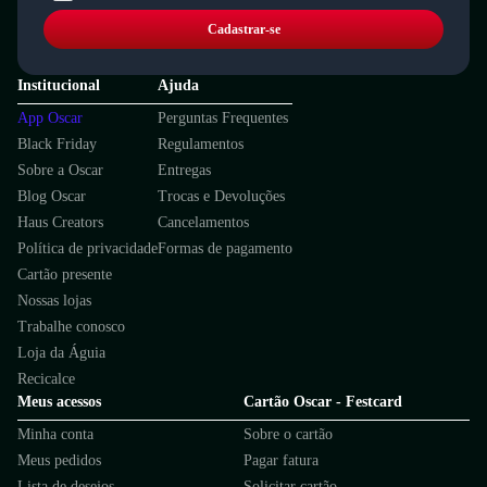
Cadastrar-se
Institucional
Ajuda
App Oscar
Perguntas Frequentes
Black Friday
Regulamentos
Sobre a Oscar
Entregas
Blog Oscar
Trocas e Devoluções
Haus Creators
Cancelamentos
Política de privacidade
Formas de pagamento
Cartão presente
Nossas lojas
Trabalhe conosco
Loja da Águia
Recicalce
Meus acessos
Cartão Oscar - Festcard
Minha conta
Sobre o cartão
Meus pedidos
Pagar fatura
Lista de desejos
Solicitar cartão