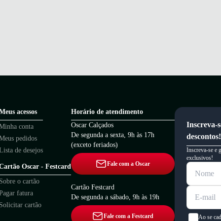
Meus acessos
Horário de atendimento
Inscreva-s
Oscar Calçados
Minha conta
De segunda a sexta, 9h às 17h
descontos!
Meus pedidos
(exceto feriados)
Lista de desejos
Inscreva-se e 
exclusivos!
Fale com a Oscar
Cartão Oscar - Festcard
Sobre o cartão
Cartão Festcard
Pagar fatura
De segunda a sábado, 9h às 19h
Solicitar cartão
Fale com a Festcard
Ao se cad