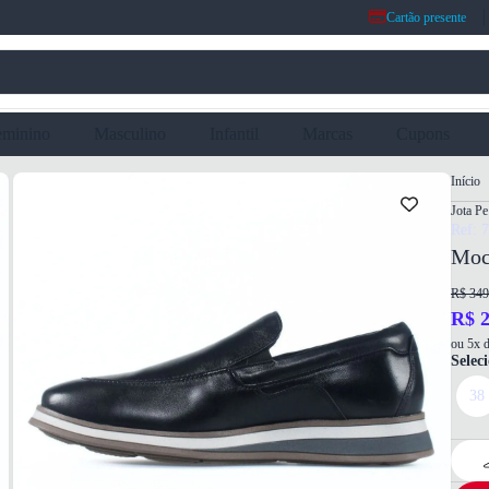
Cartão presente
eminino
Masculino
Infantil
Marcas
Cupons
Início
Jota Pe
Ref: 
Moc
R$ 349
R$ 2
ou 5x d
Selec
38