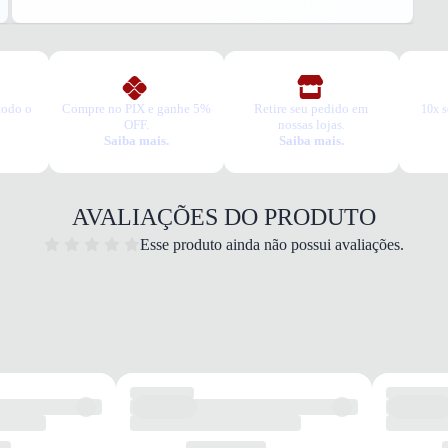
todo o
Compre no PIX e ganhe 5%
Retire seu pedido em
10x s
OFF.
nossas lojas.
Saiba mais.
Saiba mais.
AVALIAÇÕES DO PRODUTO
Esse produto ainda não possui avaliações.