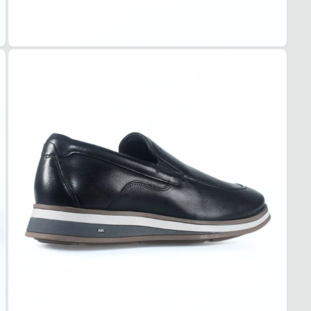
Além 
Garan
ótima 
Orig
Versát
-
Prod
sarja
-
Acom
estil
Mocass
impecá
Ao op
um pro
mão de
para e
a dia