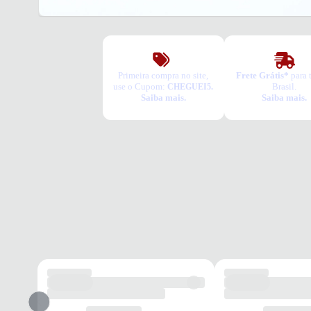
Primeira compra no site,
Frete Grátis*
para 
use o Cupom:
Brasil.
CHEGUEI5.
Saiba mais.
Saiba mais.