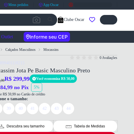
Meus pedidos
App Oscar
Clube Oscar
Informe seu CEP
Outlet
Calçados Masculinos
Mocassins
0 Avaliações
7899401118215
assim Jota Pe Basic Masculino Preto
R$ 299,99
Você economiza R$ 50,00
,99
84,99 no Pix
5%
e R$ 59,99 no Cartão de crédito
ione o tamanho:
39
40
41
42
43
44
Descubra seu tamanho
Tabela de Medidas