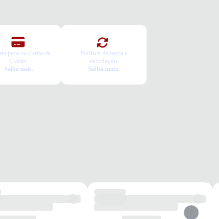
Política de troca e
em juros no Cartão de
devolução.
Crédito.
Saiba mais.
Saiba mais.