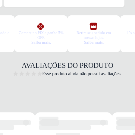
Tipo
Anatô
Remov
Não
BICO
todo o
Compre no PIX e ganhe 5%
Retire seu pedido em
10x s
TIPO
OFF.
nossas lojas.
Redo
Saiba mais.
Saiba mais.
Esse m
1. Es
2. Faç
AVALIAÇÕES DO PRODUTO
3. Tro
A troc
Esse produto ainda não possui avaliações.
produt