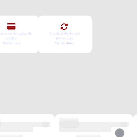
mica
ível
Política de troca e
em juros no Cartão de
devolução.
Crédito.
ndo
Saiba mais.
Saiba mais.
ocassim vai servir?
colha seu número
a o pedido e prove
ca Grátis
a é gratuita e fácil. Você tem 7 dias para solicitar a troca, caso o
o não sirva.