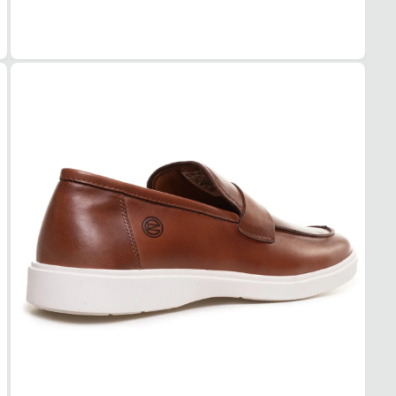
legíti
prolon
sociai
Tudo 
Marro
Materi
Couro
Cor
Marr
Mode
Mocas
Fecha
Elásti
SOL
Materi
EVA
Aderê
Alta
Amort
Sim
PAL
Materi
EVA