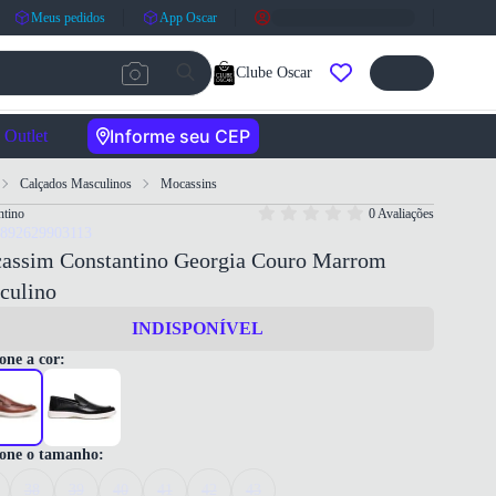
Meus pedidos
App Oscar
Clube Oscar
Informe seu CEP
Outlet
Calçados Masculinos
Mocassins
ntino
0 Avaliações
7892629903113
assim Constantino Georgia Couro Marrom
culino
INDISPONÍVEL
one a cor:
ione o tamanho:
38
39
40
41
42
43