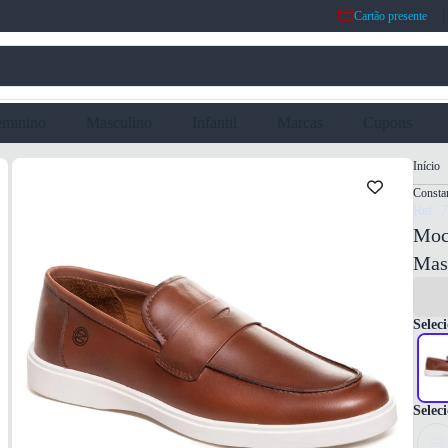
Cartão presente
eminino
Masculino
Infantil
Marcas
Cupons
Início
Consta
Ref: 
Moc
Mas
Seleci
Selec
37