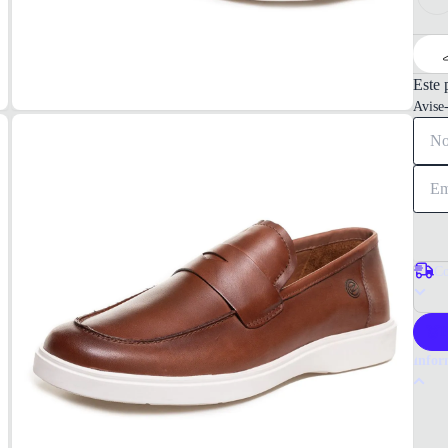
Este 
Avise
Co
P
Infor
Por q
O Moc