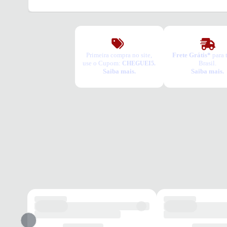
Primeira compra no site,
Frete Grátis*
para 
use o Cupom:
Brasil.
CHEGUEI5.
Saiba mais.
Saiba mais.