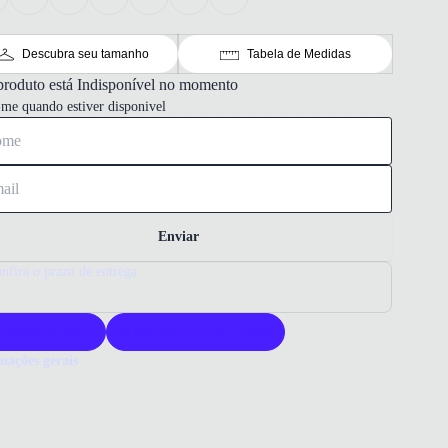
Descubra seu tamanho
Tabela de Medidas
produto está Indisponível no momento
-me quando estiver disponivel
Enviar
nfira o prazo de entrega
roduto original
Acompanha nota fiscal
mações gerais
ue comprar um mocassim Constantino?
assim Constantino Georgia une elegância e conforto com couro