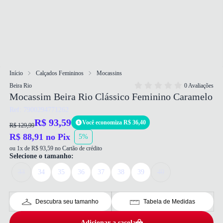
Início
Calçados Femininos
Mocassins
Beira Rio
0 Avaliações
Mocassim Beira Rio Clássico Feminino Caramelo
Ref: 7900294771262
R$ 93,59
Você economiza R$ 36,40
R$ 129,99
R$ 88,91 no Pix
5%
ou 1x de R$ 93,59 no Cartão de crédito
Selecione o tamanho:
33
34
35
36
37
38
39
40
Descubra seu tamanho
Tabela de Medidas
Adicionar a sacola