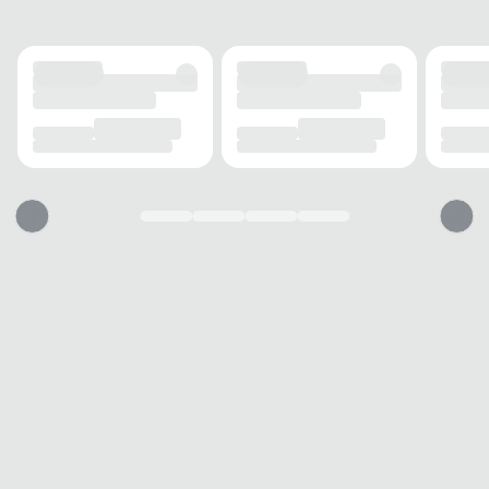
SOLADO
MATERIAL
Têxtil
ADERÊNCIA
Interna
AMORTECIMENTO
Leve
PALMILHA
MATERIAL
Têxtil
TIPO
Fina
BICO
TIPO
Redondo
Esse sapato vai servir?
1. Escolha seu número
2. Faça o pedido e prove