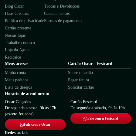
Blog Oscar
Trocas e Devoluções
Haus Creators
Cancelamentos
Política de privacidade
Formas de pagamento
Cartão presente
Nossas lojas
Trabalhe conosco
Loja da Águia
Recicalce
Meus acessos
Cartão Oscar - Festcard
Minha conta
Sobre o cartão
Meus pedidos
Pagar fatura
Lista de desejos
Solicitar cartão
Horário de atendimento
Oscar Calçados
Cartão Festcard
De segunda a sexta, 9h às 17h
De segunda a sábado, 9h às 19h
(exceto feriados)
Fale com a Festcard
Fale com a Oscar
Redes sociais