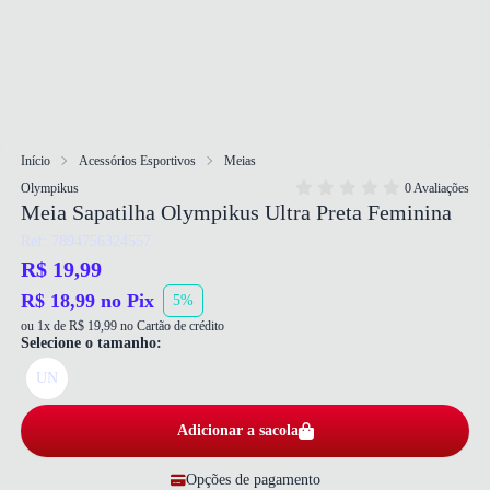
Início
Acessórios Esportivos
Meias
Olympikus
0 Avaliações
Meia Sapatilha Olympikus Ultra Preta Feminina
Ref: 7894756324557
R$ 19,99
R$ 18,99 no Pix
5%
ou 1x de R$ 19,99 no Cartão de crédito
Selecione o tamanho:
UN
Adicionar a sacola
Opções de pagamento