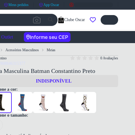
Meus pedidos
App Oscar
Clube Oscar
Informe seu CEP
Outlet
Acessórios Masculinos
Meias
ntino
0 Avaliações
7908846315377
a Masculina Batman Constantino Preto
INDISPONÍVEL
one a cor:
ione o tamanho: