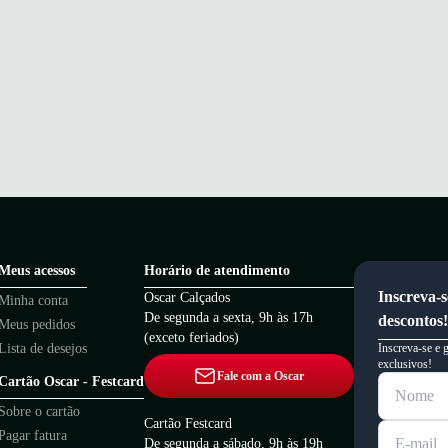
Meus acessos
Horário de atendimento
Inscreva-s
Oscar Calçados
Minha conta
De segunda a sexta, 9h às 17h
descontos!
Meus pedidos
(exceto feriados)
Lista de desejos
Inscreva-se e 
exclusivos!
Fale com a Oscar
Cartão Oscar - Festcard
Sobre o cartão
Cartão Festcard
Pagar fatura
De segunda a sábado, 9h às 19h