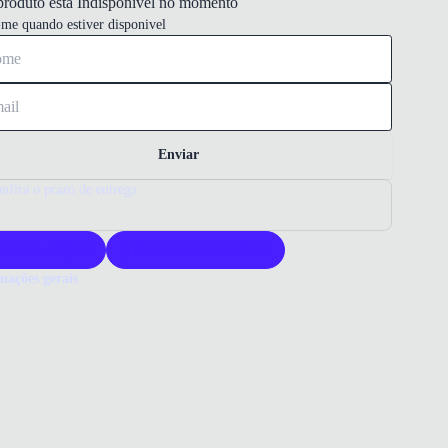
produto está Indisponível no momento
-me quando estiver disponivel
Enviar
nfira o prazo de entrega
roduto original
Acompanha nota fiscal
mações gerais
ue comprar uma meia Constantino?
 Constantino oferece conforto e estilo com design exclusivo. Sua
ição garante durabilidade e ajuste perfeito. Ideal para quem busca
ade e personalidade no dia a dia.
o que você precisa saber sobre Meia Masculina Batman Constantino