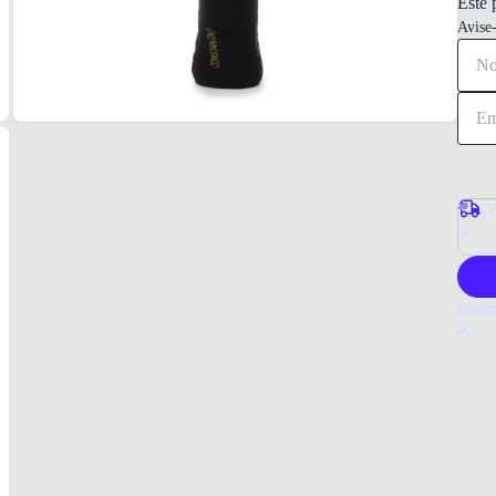
Este 
Avise
Co
P
Infor
Por q
A meia
compos
qualid
Tudo 
Preto