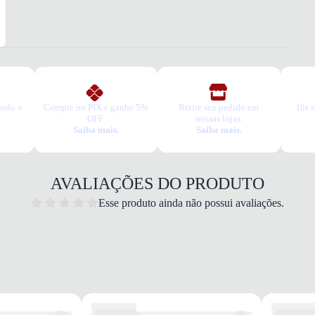
COM
70% a
COR
Preto
CAN
Curto
ESPE
Média
todo o
Compre no PIX e ganhe 5%
Retire seu pedido em
10x s
ACA
OFF.
nossas lojas.
Elasti
Saiba mais.
Saiba mais.
Alta
Respir
Média
AVALIAÇÕES DO PRODUTO
Padro
Estam
Esse produto ainda não possui avaliações.
INFO
Quant
1 par
Elásti
Confo
USO
TIPO
Dia a 