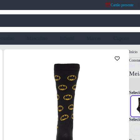
Cartão presente
eminino
Masculino
Infantil
Marcas
Cupons
Início
Consta
Ref: 
Mei
Seleci
Selec
UN