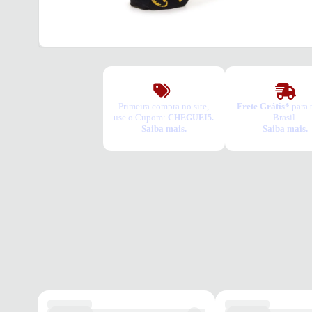
Primeira compra no site,
Frete Grátis*
para 
use o Cupom:
Brasil.
CHEGUEI5.
Saiba mais.
Saiba mais.