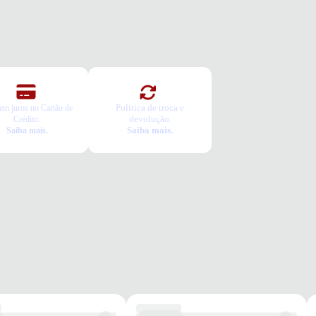
POSIÇÃO
lgodão | 26% poliamida | 4% elastano
O
SSURA
Política de troca e
em juros no Cartão de
BAMENTO
devolução.
Crédito.
cidade
Saiba mais.
Saiba mais.
abilidade
nagem
pada
RMAÇÃO ADICIONAL
idade no kit
co
rtável
dia