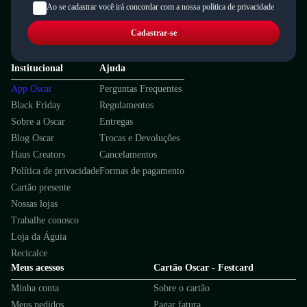
Ao se cadastrar você irá concordar com a nossa política de privacidade
Cadastrar-se
Institucional
Ajuda
App Oscar
Perguntas Frequentes
Black Friday
Regulamentos
Sobre a Oscar
Entregas
Blog Oscar
Trocas e Devoluções
Haus Creators
Cancelamentos
Política de privacidade
Formas de pagamento
Cartão presente
Nossas lojas
Trabalhe conosco
Loja da Águia
Recicalce
Meus acessos
Cartão Oscar - Festcard
Minha conta
Sobre o cartão
Meus pedidos
Pagar fatura