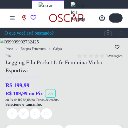
Início
Roupas Femininas
Calças
Fila
0 Avaliações
Legging Fila Pocket Life Feminina Vinho
Esportiva
Ref: 7909946626745
R$ 199,99
R$ 189,99 no Pix
5%
ou 3x de R$ 66,66 no Cartão de crédito
Selecione o tamanho:
P
M
G
GG