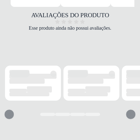
liberdade de movimento
. Seu corte valoriza a
silhueta, tornando-a uma peça indispensável no
AVALIAÇÕES DO PRODUTO
guarda-roupa esportivo.
Confeccionada em
poliamida
de toque macio, esta
Esse produto ainda não possui avaliações.
legging proporciona uma experiência de uso
extremamente agradável. O material garante
respirabilidade
,
elasticidade
e
durabilidade
,
mantendo a peça ajustada ao corpo sem restringir seus
movimentos. A tecnologia aplicada no tecido assegura
leveza
e secagem rápida, ideal para atividades
intensas ou momentos de lazer.
Versátil para o
treino
,
academia
,
caminhadas
ou
momentos casuais
, este modelo se adapta facilmente
a diferentes composições. A
Legging Fila
oferece um
encaixe preciso
e seguro, permitindo que você se
movimente com total confiança. É a combinação ideal
entre
performance
e
estilo
para quem não abre mão
de qualidade em cada detalhe.