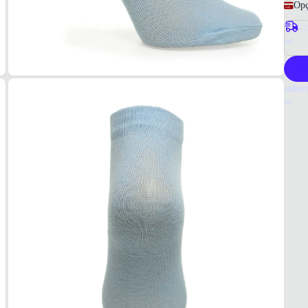
Opç
Co
P
Infor
Por q
As me
em alg
Escolh
crianç
Tudo 
COM
75% al
COR
Azul
MOD
Cano 
Cano
Baixo