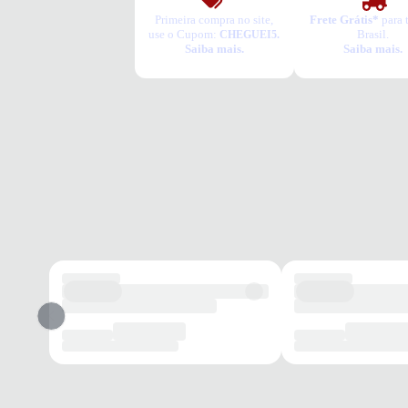
Primeira compra no site,
Frete Grátis*
para 
use o Cupom:
Brasil.
CHEGUEI5.
Saiba mais.
Saiba mais.