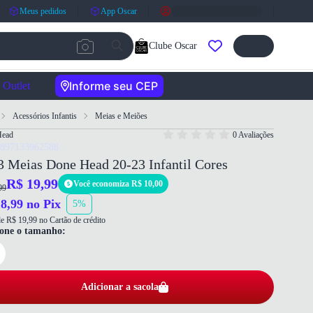
Meus pedidos
App Oscar
Clube Oscar
Informe seu CEP
Outlet
Acessórios Infantis
Meias e Meiões
Head
0 Avaliações
7897133962588
3 Meias Done Head 20-23 Infantil Cores
R$ 19,99
Você economiza R$ 10,00
99
8,99 no Pix
5%
e R$ 19,99 no Cartão de crédito
ione o tamanho:
Adicionar a sacola