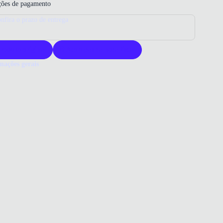
ões de pagamento
nfira o prazo de entrega
roduto original
Acompanha nota fiscal
mações gerais
ue comprar uma Meia Done Head?
ias Done Head oferecem conforto superior graças à sua composição
odão. São duráveis e ajustam-se perfeitamente aos pés infantis.
er Done Head é garantir qualidade e praticidade para o dia a dia das
as.
o que você precisa saber sobre Meia Infantil Done Head Azul
POSIÇÃO
godão | 22% poliéster | 2% elastano | 1% elastodieno
ELAGEM
médio