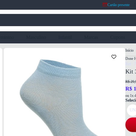
Cartão presente
eminino
Masculino
Infantil
Marcas
Cupons
Início
Done 
Ref: 
Kit 
R$ 29,
R$ 1
ou 1x d
Selec
UN