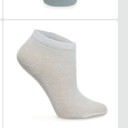
ACA
TECI
Algod
ELAS
Moder
EST
Color
INFO
Pacot
3 Pare
TEC
Respi
USO
TIPO
Dia a 
Essa m
1. Es
2. Faç
3. Tro
A troc
produt