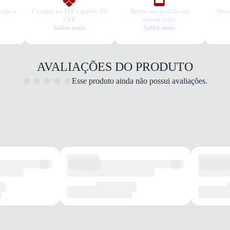
todo o
Compre no PIX e ganhe 5%
Retire seu pedido em
10x s
OFF.
nossas lojas.
Saiba mais.
Saiba mais.
AVALIAÇÕES DO PRODUTO
Esse produto ainda não possui avaliações.