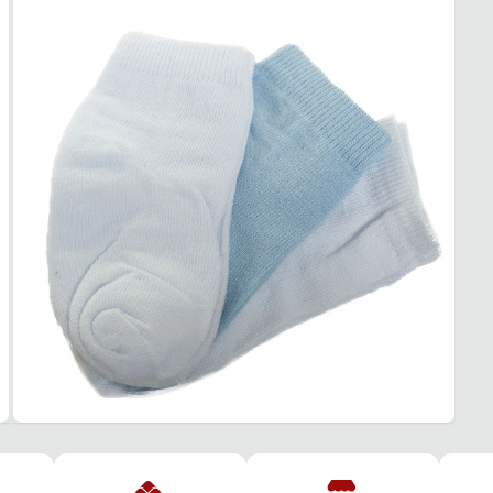
Compo
crianç
Cano m
Estamp
pratic
Confor
Garan
Este p
um pe