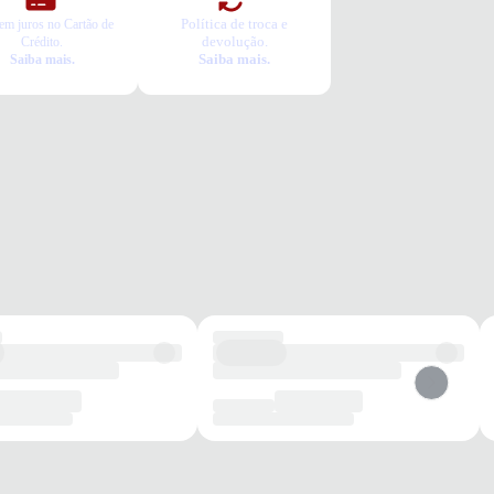
Política de troca e
em juros no Cartão de
devolução.
Crédito.
Saiba mais.
Saiba mais.