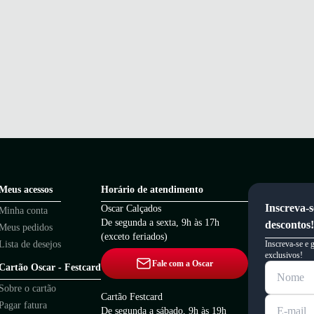
Meus acessos
Horário de atendimento
Inscreva-s
Oscar Calçados
Minha conta
De segunda a sexta, 9h às 17h
descontos!
Meus pedidos
(exceto feriados)
Lista de desejos
Inscreva-se e 
exclusivos!
Fale com a Oscar
Cartão Oscar - Festcard
Sobre o cartão
Cartão Festcard
Pagar fatura
De segunda a sábado, 9h às 19h