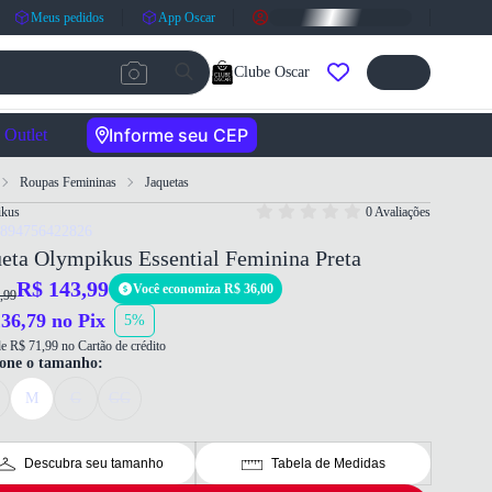
Meus pedidos
App Oscar
Clube Oscar
Informe seu CEP
Outlet
Roupas Femininas
Jaquetas
ikus
0 Avaliações
7894756422826
eta Olympikus Essential Feminina Preta
R$ 143,99
Você economiza R$ 36,00
,99
36,79 no Pix
5%
e R$ 71,99 no Cartão de crédito
ione o tamanho:
M
G
GG
Descubra seu tamanho
Tabela de Medidas