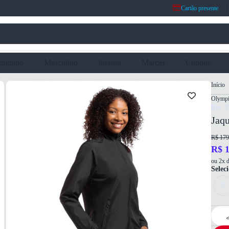
Cartão presente
eminino
Masculino
Infantil
Marcas
Cupons
Início
Olymp
Ref: 
Jaqu
R$ 179
R$ 1
ou 2x d
Selec
P