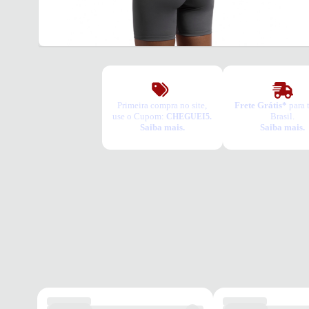
Primeira compra no site,
Frete Grátis*
para 
use o Cupom:
Brasil.
CHEGUEI5.
Saiba mais.
Saiba mais.