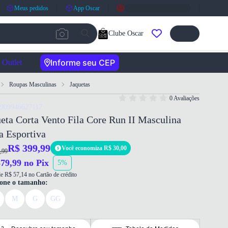
Meus pedidos
App Oscar
Clube Oscar
Informe seu CEP
Outlet
Roupas Masculinas
Jaquetas
0 Avaliações
7909946627117
eta Corta Vento Fila Core Run II Masculina
a Esportiva
R$ 399,99
Você economiza R$ 30,00
,99
79,99 no Pix
5%
e R$ 57,14 no Cartão de crédito
ione o tamanho:
M
G
GG