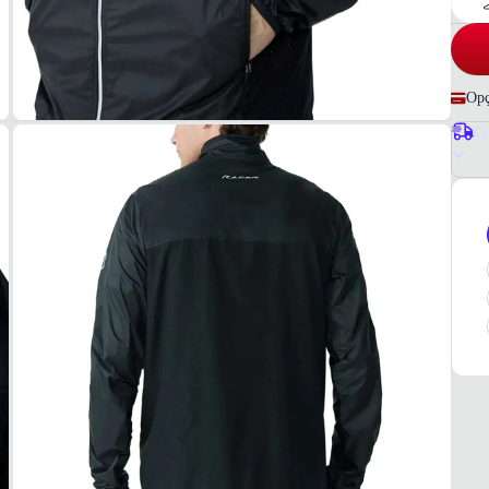
Opç
Co