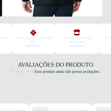
todo o
Compre no PIX e ganhe 5%
Retire seu pedido em
10x s
OFF.
nossas lojas.
Saiba mais.
Saiba mais.
AVALIAÇÕES DO PRODUTO
Esse produto ainda não possui avaliações.