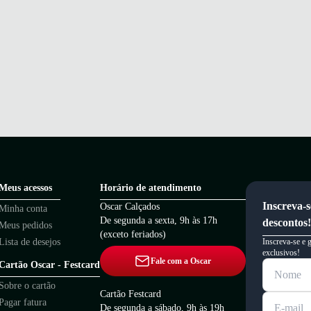
Meus acessos
Horário de atendimento
Inscreva-s
Oscar Calçados
Minha conta
De segunda a sexta, 9h às 17h
descontos!
Meus pedidos
(exceto feriados)
Lista de desejos
Inscreva-se e 
exclusivos!
Fale com a Oscar
Cartão Oscar - Festcard
Sobre o cartão
Cartão Festcard
Pagar fatura
De segunda a sábado, 9h às 19h