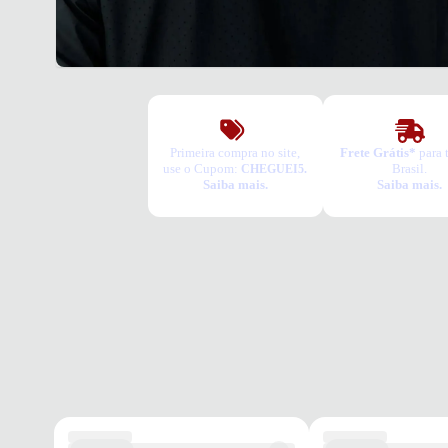
Primeira compra no site,
Frete Grátis*
para 
use o Cupom:
Brasil.
CHEGUEI5.
Saiba mais.
Saiba mais.