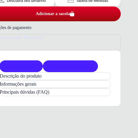
Descubra seu tamanho
Tabela de Medidas
Adicionar a sacola
ões de pagamento
nfira o prazo de entrega
Produto original
Acompanha nota fiscal
Descrição do produto
Jaqueta Corta Vento Fila Core Run II
Informações gerais
Masculina Preta
ideal para treinos e corrida
Principais dúvidas (FAQ)
com proteção e estilo.
A
Jaqueta Corta Vento Fila Core Run II
Masculina
é a escolha ideal para quem busca
proteção contra o vento
e desempenho em
atividades físicas. Com design moderno e
funcional, esta peça oferece
leveza e conforto
,