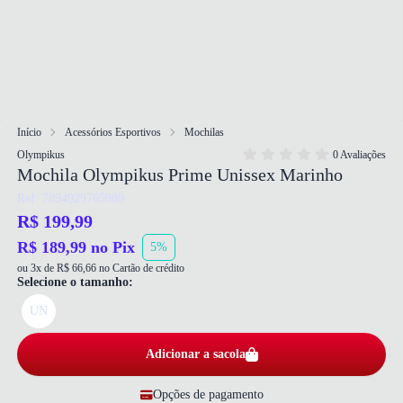
Início
Acessórios Esportivos
Mochilas
Olympikus
0 Avaliações
Mochila Olympikus Prime Unissex Marinho
Ref: 7894929765989
R$ 199,99
R$ 189,99 no Pix
5%
ou 3x de R$ 66,66 no Cartão de crédito
Selecione o tamanho:
UN
Adicionar a sacola
Opções de pagamento