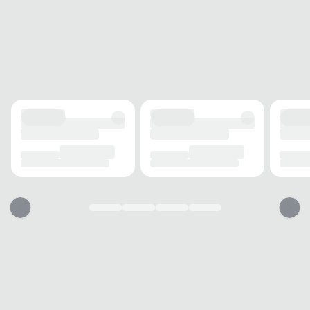
Origem
Fabricado no Brasil
Produto
Sim
Original
Acompanha
Sim
Nota Fiscal