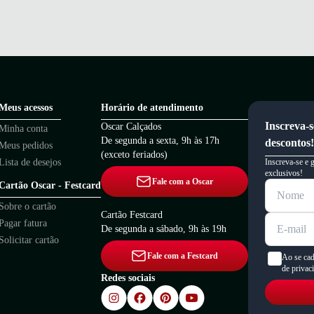
Meus acessos
Horário de atendimento
Inscreva-s
Oscar Calçados
Minha conta
De segunda a sexta, 9h às 17h
descontos!
Meus pedidos
(exceto feriados)
Lista de desejos
Inscreva-se e 
exclusivos!
Fale com a Oscar
Cartão Oscar - Festcard
Sobre o cartão
Cartão Festcard
Pagar fatura
De segunda a sábado, 9h às 19h
Solicitar cartão
Fale com a Festcard
Ao se cad
de privac
Redes sociais