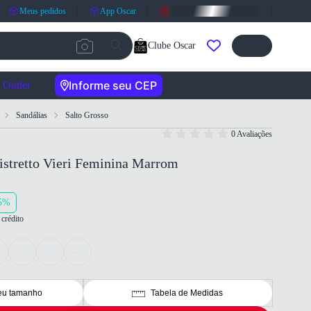
Meus pedidos
App Oscar
Clube Oscar
Informe seu CEP
Outlet
Sandálias
Salto Grosso
0 Avaliações
istretto Vieri Feminina Marrom
5%
crédito
38
39
40
eu tamanho
Tabela de Medidas