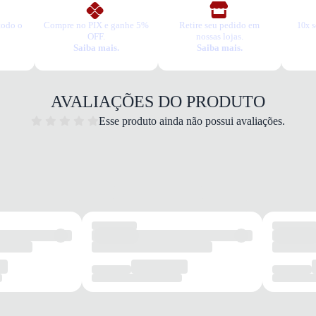
Com seu desig
ocasiões, desde 
todo o
Compre no PIX e ganhe 5%
Retire seu pedido em
10x s
OFF.
nossas lojas.
adiciona um to
Saiba mais.
Saiba mais.
permitindo comb
AVALIAÇÕES DO PRODUTO
Esse produto ainda não possui avaliações.