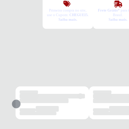
Primeira compra no site,
Frete Grátis*
para 
use o Cupom:
Brasil.
CHEGUEI5.
Saiba mais.
Saiba mais.