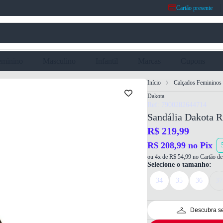
Cartão presente
eminino
Masculino
Infantil
Marcas
Cupons
Início
Calçados Femininos
Dakota
Ref: 7900282644714
Sandália Dakota R
R$ 219,99
R$ 208,99 no Pix
ou 4x de R$ 54,99 no Cartão de 
Selecione o tamanho:
34
35
36
37
Descubra s