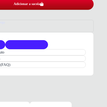
Adicionar a sacola
rega
al
Acompanha nota fiscal
uto
OTA
Feminina
Marrom
Casual:
Estilo
e
Conforto
s
a
Sandália DAKOTA Feminina Marrom Ristretto
s (FAQ)
ado que combina
elegância
e
conforto
de maneira
 design
casual
e moderno, esta sandália é perfeita para
sejam adicionar um toque de
estilo
ao seu dia a dia.
pela
DAKOTA CALCADOS
, esta sandália garante
resistência
. O design da linha
Vieri
proporciona um
seguro, enquanto a estrutura é pensada para oferecer
o aos seus pés, tornando-a ideal para uso prolongado.