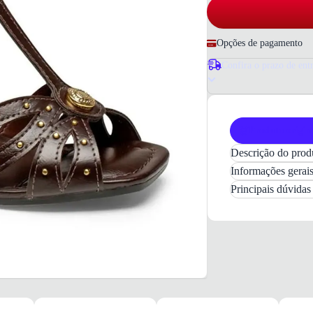
Opções de pagamento
Confira o prazo de ent
Produto origin
Descrição do prod
Sandália
DAK
Informações gerai
Apresentamos 
Principais dúvida
Vieri
, um calç
única. Com seu
mulheres que de
Confeccionada 
durabilidade
e
calce
prático
e 
suporte
adequad