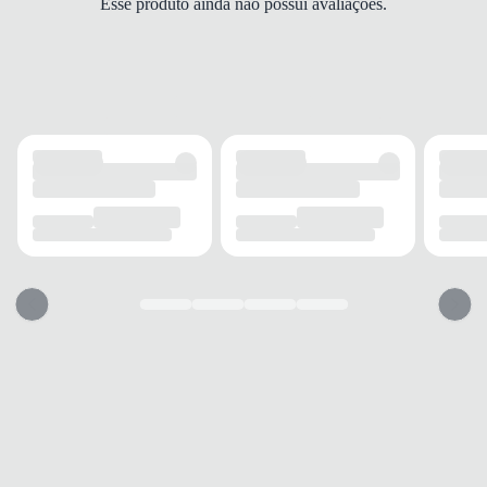
Esse produto ainda não possui avaliações.
Indoor
FECHAMENTO
Cadarço
SOLADO
MATERIAL
Borracha
ADERÊNCIA
Alta
AMORTECIMENTO
Médio
CANO
TIPO
Baixo
ELASTICIDADE
Flexível
ACOLCHOAMENTO
Leve
PALMILHA