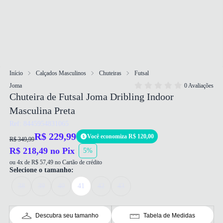
Início
Calçados Masculinos
Chuteiras
Futsal
Joma
0 Avaliações
Chuteira de Futsal Joma Dribling Indoor
Masculina Preta
Ref: 8445954831065
R$ 229,99
Você economiza R$ 120,00
R$ 349,99
R$ 218,49 no Pix
5%
ou 4x de R$ 57,49 no Cartão de crédito
Selecione o tamanho:
38
39
40
41
42
43
Descubra seu tamanho
Tabela de Medidas