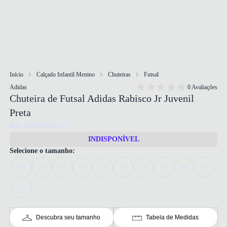
Início
Calçado Infantil Menino
Chuteiras
Futsal
Adidas
0 Avaliações
Chuteira de Futsal Adidas Rabisco Jr Juvenil
Preta
Ref: 4067898586777
INDISPONÍVEL
Selecione o tamanho:
26
27
28
29
30
31
32
33
34
35
36
Descubra seu tamanho
Tabela de Medidas