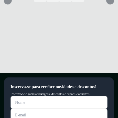
estabilidade.
Palmilha EVA que proporciona amortecimento e conforto durante o jogo.
Conforto e segurança para desempenho superior em quadras de futsal.
Garantia
Este produto possui uma garantia contra defeitos de fabricação válida por
um período de 90 dias.
Inscreva-se para receber novidades e descontos!
Inscreva-se e garanta vantagens, descontos e cupons exclusivos!