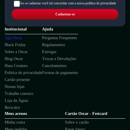
Ao se cadastrar você irá concordar com a nossa política de privacidade
Cadastrar-se
Institucional
Ajuda
App Oscar
Perguntas Frequentes
Black Friday
Regulamentos
Sobre a Oscar
Entregas
Blog Oscar
Trocas e Devoluções
Haus Creators
Cancelamentos
Política de privacidade
Formas de pagamento
Cartão presente
Nossas lojas
Trabalhe conosco
Loja da Águia
Recicalce
Meus acessos
Cartão Oscar - Festcard
Minha conta
Sobre o cartão
Meus pedidos
Pagar fatura