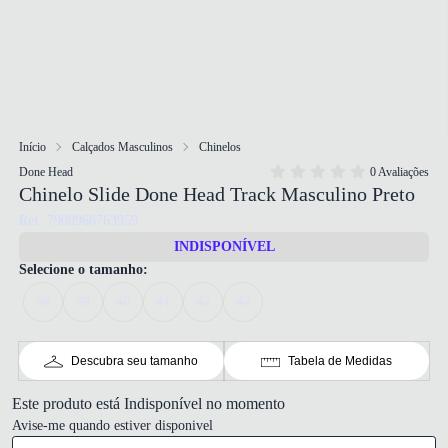
Início
Calçados Masculinos
Chinelos
Done Head
0 Avaliações
Chinelo Slide Done Head Track Masculino Preto
Ref: 7908966763959
INDISPONÍVEL
Selecione o tamanho:
38
39
40
41
42
43
Descubra seu tamanho
Tabela de Medidas
Este produto está Indisponível no momento
Avise-me quando estiver disponivel