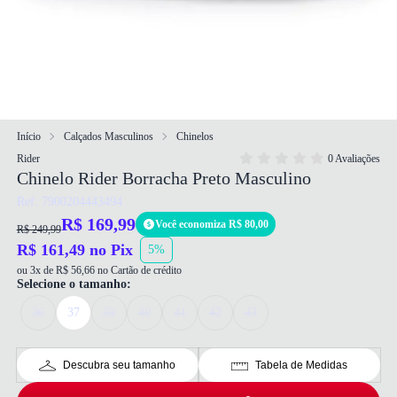
Início
Calçados Masculinos
Chinelos
Rider
0 Avaliações
Chinelo Rider Borracha Preto Masculino
Ref: 7900204443494
R$ 169,99
Você economiza R$ 80,00
R$ 249,99
R$ 161,49 no Pix
5%
ou 3x de R$ 56,66 no Cartão de crédito
Selecione o tamanho:
36
37
39
40
41
42
43
Descubra seu tamanho
Tabela de Medidas