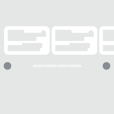
SOLADO
Borracha
OCASIÃO
USO
Casual
AMBIENTE
Urbano
ESTILO
Streetwear
PALMILHA
MATERIAL
Anatômica
TIPO
Conforto
BICO
TIPO
Redondo
Esse calçado vai servir?