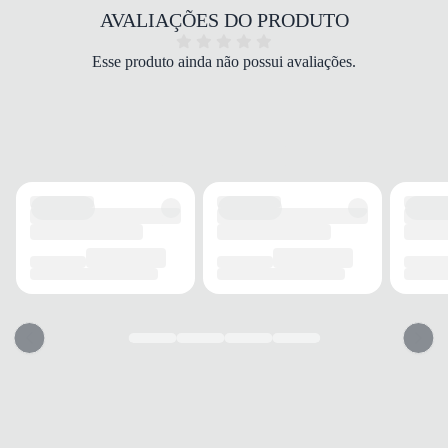
COR
AVALIAÇÕES DO PRODUTO
Preto
FORRO
Esse produto ainda não possui avaliações.
Tecido
SOLADO
Borracha
OCASIÃO
USO
Casual
AMBIENTE
Lazer
ESTILO
Moderno
PALMILHA
MATERIAL
EVA
TIPO
Emborrachado