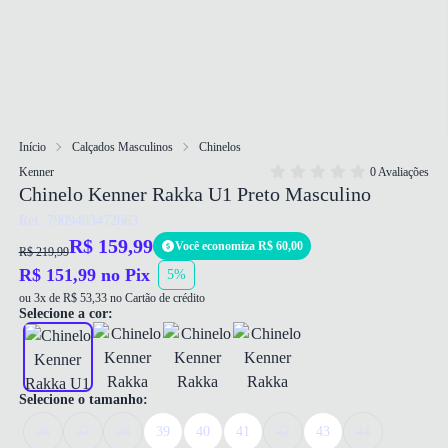
Início
Calçados Masculinos
Chinelos
Kenner
0 Avaliações
Chinelo Kenner Rakka U1 Preto Masculino
Ref: 7909403472663
R$ 159,99
Você economiza R$ 60,00
R$ 219,99
R$ 151,99 no Pix
5%
ou 3x de R$ 53,33 no Cartão de crédito
Selecione a cor:
Selecione o tamanho:
36
37
38
39
40
41
42
43
44