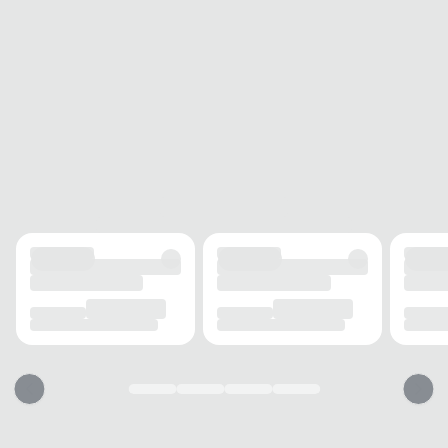
OCASIÃO
USO
Casual
AMBIENTE
Praia
ESTILO
Moderno
PALMILHA
MATERIAL
Borracha
TIPO
Fixa
BICO
TIPO
Quadrado
Esse chinelo vai servir?