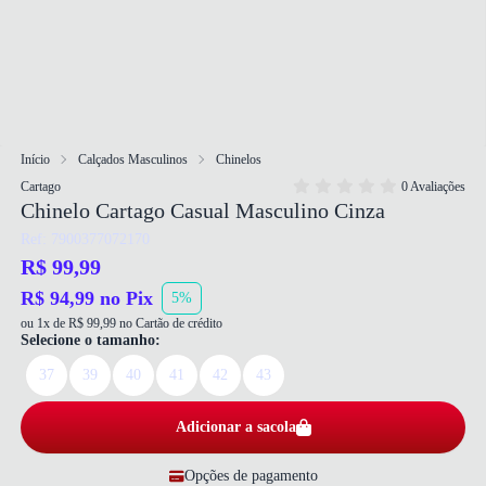
Início
Calçados Masculinos
Chinelos
Cartago
0 Avaliações
Chinelo Cartago Casual Masculino Cinza
Ref: 7900377072170
R$ 99,99
R$ 94,99 no Pix
5%
ou 1x de R$ 99,99 no Cartão de crédito
Selecione o tamanho:
37
39
40
41
42
43
Adicionar a sacola
Opções de pagamento