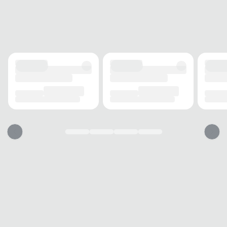
Chinelo Cartago
adapta-se facilmente a diferentes
ocasiões, desde passeios até momentos de
relaxamento em casa. Aposte na durabilidade e no
design casual
deste calçado para garantir praticidade
e elegância em todos os seus passos.