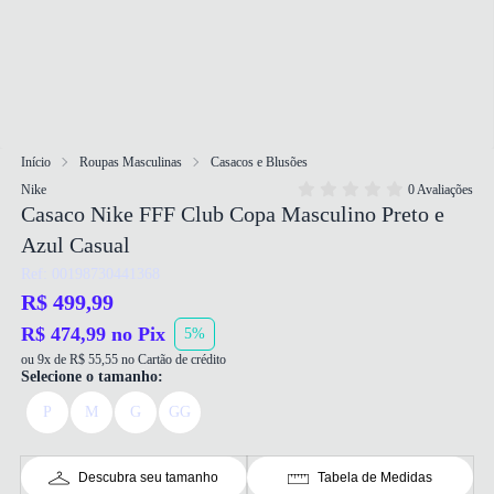
Início
Roupas Masculinas
Casacos e Blusões
Nike
0 Avaliações
Casaco Nike FFF Club Copa Masculino Preto e
Azul Casual
Ref: 00198730441368
R$ 499,99
R$ 474,99 no Pix
5%
ou 9x de R$ 55,55 no Cartão de crédito
Selecione o tamanho:
P
M
G
GG
Descubra seu tamanho
Tabela de Medidas