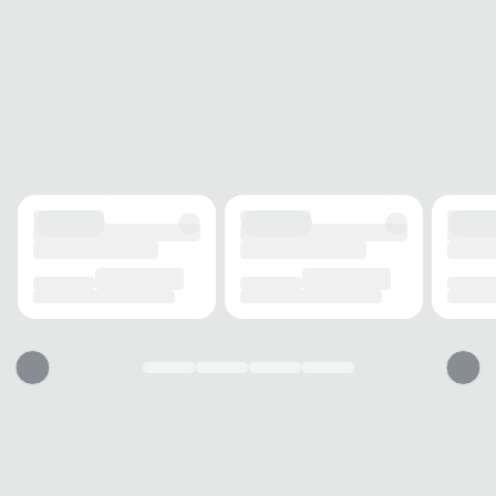
ACABAMENTO
TECIDO
Poliéster
ELASTICIDADE
Média
ESTAMPA
Lisa
INFORMAÇÃO ADICIONAL
TECNOLOGIA
ColdGear
FECHAMENTO
Pull on
USO
TIPO
Treino
Essa camiseta vai servir?
1. Escolha seu número
2. Faça o pedido e prove
3. Troca Grátis