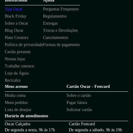
Institucional
Ajuda
Treino
Dia a dia
Esporte
Casual
Conforto
App Oscar
Perguntas Frequentes
Black Friday
Regulamentos
Sobre a Oscar
Entregas
Quais os benefícios de escolher esse modelo?
Blog Oscar
Trocas e Devoluções
Tecido que mantém a temperatura corporal estável durante exercícios em
clima frio.
Haus Creators
Cancelamentos
Material leve e resistente que proporciona conforto e durabilidade.
Política de privacidade
Formas de pagamento
Design moderno com logo discreto para uso casual e esportivo.
Cartão presente
Conforto e segurança para seu desempenho em qualquer atividade física.
Nossas lojas
Garantia
Trabalhe conosco
Este produto possui uma garantia contra defeitos de fabricação válida por
um período de 90 dias.
Loja da Águia
Recicalce
Meus acessos
Cartão Oscar - Festcard
Minha conta
Sobre o cartão
Meus pedidos
Pagar fatura
Lista de desejos
Solicitar cartão
Horário de atendimento
Oscar Calçados
Cartão Festcard
De segunda a sexta, 9h às 17h
De segunda a sábado, 9h às 19h